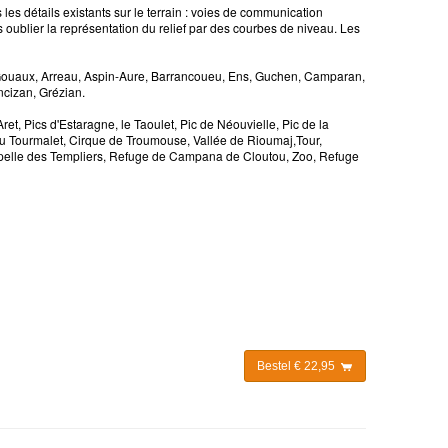
es détails existants sur le terrain : voies de communication
ns oublier la représentation du relief par des courbes de niveau. Les
Gouaux, Arreau, Aspin-Aure, Barrancoueu, Ens, Guchen, Camparan,
ncizan, Grézian.
t, Pics d'Estaragne, le Taoulet, Pic de Néouvielle, Pic de la
l du Tourmalet, Cirque de Troumouse, Vallée de Rioumaj,Tour,
pelle des Templiers, Refuge de Campana de Cloutou, Zoo, Refuge
Bestel € 22,95