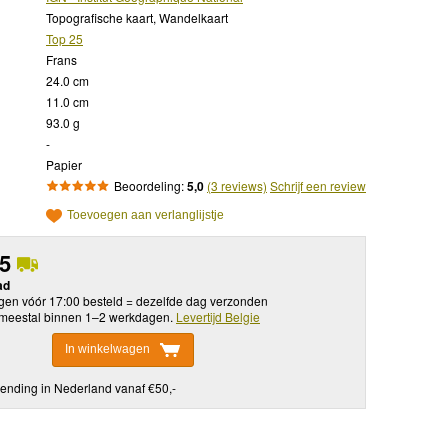
Topografische kaart, Wandelkaart
Top 25
Frans
24.0 cm
11.0 cm
93.0 g
-
Papier
Beoordeling:
5,0
(3 reviews)
Schrijf een review
Toevoegen aan verlanglijstje
95
ad
en vóór 17:00 besteld = dezelfde dag verzonden
meestal binnen 1–2 werkdagen.
Levertijd Belgie
In winkelwagen
ending in Nederland vanaf €50,-