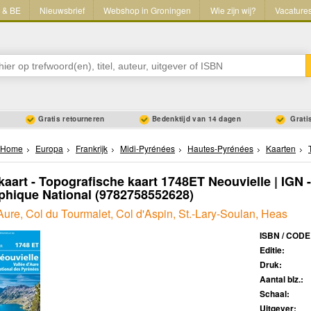
L & BE
Nieuwsbrief
Webshop in Groningen
Wie zijn wij?
Vacature
Gratis retourneren
Bedenktijd van 14 dagen
Gratis
Home
Europa
Frankrijk
Midi-Pyrénées
Hautes-Pyrénées
Kaarten
aart - Topografische kaart 1748ET Neouvielle | IGN - 
hique National
(9782758552628)
Aure, Col du Tourmalet, Col d'Aspin, St.-Lary-Soulan, Heas
ISBN / CODE
Editie:
Druk:
Aantal blz.:
Schaal:
Uitgever: