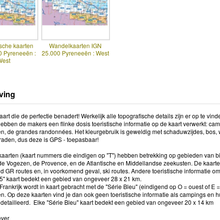
sche kaarten
Wandelkaarten IGN
0 Pyreneeën :
25.000 Pyreneeën : West
West
ving
rt die de perfectie benadert! Werkelijk alle topografische details zijn er op te vin
ebben de makers een flinke dosis toeristische informatie op de kaart verwerkt: ca
, de grandes randonnées. Het kleurgebruik is geweldig met schaduwzijdes, bos, w
graden, dus deze is GPS - toepasbaar!
aarten (kaart nummers die eindigen op "T") hebben betrekking op gebieden van bi
e Vogezen, de Provence, en de Atlantische en Middellandse zeekusten. De kaar
d GR routes en, in voorkomend geval, ski routes. Andere toeristische informatie om
5" kaart bedekt een gebied van ongeveer 28 x 21 km.
Frankrijk wordt in kaart gebracht met de "Série Bleu" (eindigend op O = ouest of E
n. Op deze kaarten vind je dan ook geen toeristische informatie als campings en hu
edetailleerd. Elke "Série Bleu" kaart bedekt een gebied van ongeveer 20 x 14 km
ever