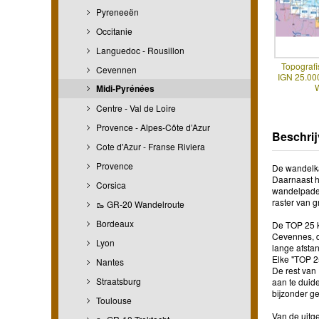
Pyreneeën
Occitanie
Languedoc - Rousillon
Topografi
Cevennen
IGN 25.00
Midi-Pyrénées
Centre - Val de Loire
Provence - Alpes-Côte d’Azur
Beschrij
Cote d'Azur - Franse Riviera
Provence
De wandelkaa
Daarnaast h
Corsica
wandelpaden
raster van 
🥾 GR-20 Wandelroute
Bordeaux
De TOP 25 k
Cevennes, d
Lyon
lange afstan
Elke "TOP 2
Nantes
De rest van 
Straatsburg
aan te duide
bijzonder g
Toulouse
Van de uitg