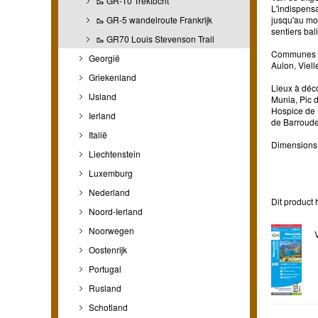
🥾 GR-10 Trektocht
L'indispensa
🥾 GR-5 wandelroute Frankrijk
jusqu'au moi
sentiers bal
🥾 GR70 Louis Stevenson Trail
Communes co
Georgië
Aulon, Viel
Griekenland
Lieux à déco
IJsland
Munia, Pic d
Hospice de 
Ierland
de Barroude
Italië
Dimensions 
Liechtenstein
Luxemburg
Nederland
Dit product 
Noord-Ierland
Noorwegen
Oostenrijk
Portugal
Rusland
Schotland