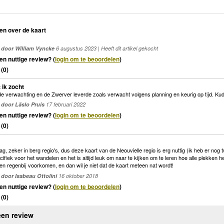
en over de kaart
door William Vyncke
6 augustus 2023 | Heeft dit artikel gekocht
en nuttige review? (
login om te beoordelen
)
(
0
)
 ik zocht
e verwachting en de Zwerver leverde zoals verwacht volgens planning en keurig op tijd. Ku
door Läslo Pruis
17 februari 2022
en nuttige review? (
login om te beoordelen
)
(
0
)
ag, zeker in berg regio's, dus deze kaart van de Neouvielle regio is erg nuttig (ik heb er nog 
ecifiek voor het wandelen en het is altijd leuk om naar te kijken om te leren hoe alle plekken h
en regenbij voorkomen, en dan wil je niet dat de kaart meteen nat wordt!
door Isabeau Ottolini
16 oktober 2018
en nuttige review? (
login om te beoordelen
)
(
0
)
een review