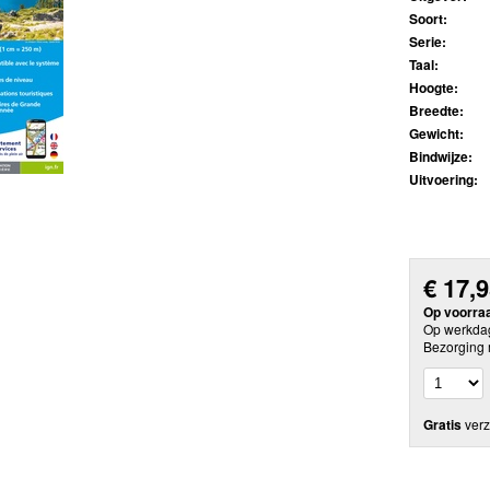
Soort:
Serie:
Taal:
Hoogte:
Breedte:
Gewicht:
Bindwijze:
Uitvoering:
€
17,
Op voorra
Op werkdag
Bezorging 
Gratis
verz