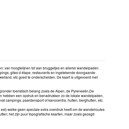
den; van hoogtelijnen tot aan bruggetjes en allerlei wandelpaden.
mpings, gites d étape, restaurants en ingetekende doorgaande
eiland, etc goed te onderscheiden. De kaart is uitgevoerd met
jzonder toeristisch belang zoals de Alpen, de Pyreneeën,De
ten hebben een opdruk en benadrukken zo de lokale wandelpaden,
vat campings, paardensport of kanocentra, hutten, berghutten, etc.
 = est) welke geen speciale extra overdruk heeft om de wandelroutes
tten; het zijn puur topografische kaarten, maar zoals gezegd