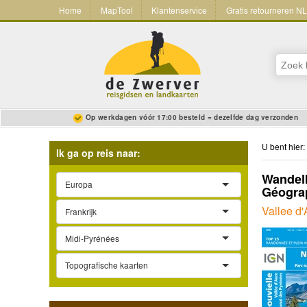
Home
MapTool
Klantenservice
Gratis retourneren N
Op werkdagen vóór 17:00 besteld = dezelfde dag verzonden
U bent hier:
Ik ga op reis naar:
Wandelk
Europa
Géograp
Vallee d'
Frankrijk
Midi-Pyrénées
Topografische kaarten