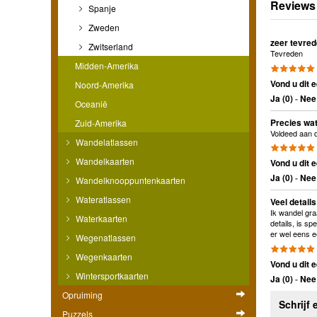
Reviews
Spanje
Zweden
zeer tevred
Zwitserland
Tevreden
Midden-Amerika
Vond u dit e
Noord-Amerika
Ja (
0
)
-
Nee 
Oceanië
Precies wat
Zuid-Amerika
Voldeed aan d
Wandelatlassen
Wandelkaarten
Vond u dit e
Ja (
0
)
-
Nee 
Wandelknooppuntenkaarten
Wateratlassen
Veel details
Ik wandel gra
Waterkaarten
details, is sp
er wel eens e
Wegenatlassen
Wegenkaarten
Vond u dit e
Wintersportkaarten
Ja (
0
)
-
Nee 
Opruiming
Schrijf 
Puzzels