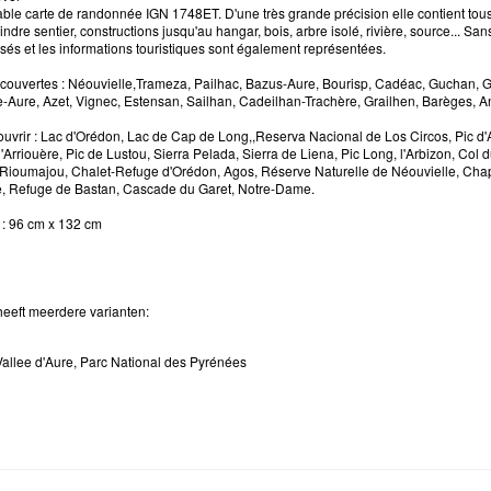
ble carte de randonnée IGN 1748ET. D'une très grande précision elle contient tous l
ndre sentier, constructions jusqu'au hangar, bois, arbre isolé, rivière, source... Sa
isés et les informations touristiques sont également représentées.
uvertes : Néouvielle,Trameza, Pailhac, Bazus-Aure, Bourisp, Cadéac, Guchan, 
le-Aure, Azet, Vignec, Estensan, Sailhan, Cadeilhan-Trachère, Grailhen, Barèges, A
uvrir : Lac d'Orédon, Lac de Cap de Long,,Reserva Nacional de Los Circos, Pic d'Are
'Arriouère, Pic de Lustou, Sierra Pelada, Sierra de Liena, Pic Long, l'Arbizon, Co
Rioumajou, Chalet-Refuge d'Orédon, Agos, Réserve Naturelle de Néouvielle, Cha
, Refuge de Bastan, Cascade du Garet, Notre-Dame.
: 96 cm x 132 cm
heeft meerdere varianten:
Vallee d'Aure, Parc National des Pyrénées