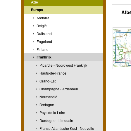
Azië
Europa
Afb
Andorra
België
Duitsland
Engeland
Finland
Frankrijk
Picardie - Noordwest Frankrijk
Hauts-de-France
Grand-Est
Champagne - Ardennen
Normandië
Bretagne
Pays de la Loire
Dordogne - Limousin
Franse Atlantische Kust - Nouvelle-