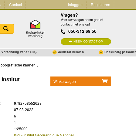
s
Contact
Inloggen
Registreren
Vragen?
Voor uw vragen neem gerust
contact met ons op!
050-312 69 50
NEEM CONTACT OP
 verzending vanaf €50,-
Achteraf betalen
Deskundig persone
Topografische kaarten
Institut
Winkelwagen
Geen items in winkelwagen
Ga naar winkelwagen
:
9782758552628
07-03-2022
6
1
1:25000
IGN - Institut Géographique National