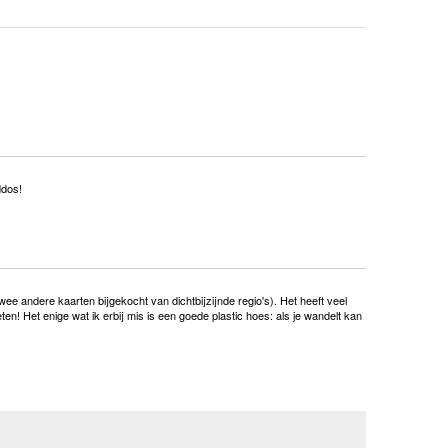
ddos!
twee andere kaarten bijgekocht van dichtbijzijnde regio's). Het heeft veel
eten! Het enige wat ik erbij mis is een goede plastic hoes: als je wandelt kan