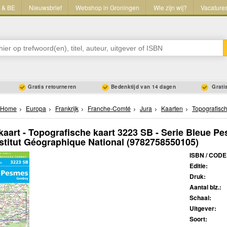
L & BE
Nieuwsbrief
Webshop in Groningen
Wie zijn wij?
Vacature
Gratis retourneren
Bedenktijd van 14 dagen
Gratis
Home
Europa
Frankrijk
Franche-Comté
Jura
Kaarten
Topografisc
aart - Topografische kaart 3223 SB - Serie Bleue Pe
nstitut Géographique National
(9782758550105)
ISBN / CODE
Editie:
Druk:
Aantal blz.:
Schaal:
Uitgever:
Soort: