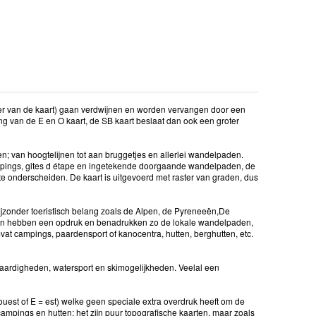
er van de kaart) gaan verdwijnen en worden vervangen door een
g van de E en O kaart, de SB kaart beslaat dan ook een groter
den; van hoogtelijnen tot aan bruggetjes en allerlei wandelpaden.
campings, gites d étape en ingetekende doorgaande wandelpaden, de
e onderscheiden. De kaart is uitgevoerd met raster van graden, dus
jzonder toeristisch belang zoals de Alpen, de Pyreneeën,De
ten hebben een opdruk en benadrukken zo de lokale wandelpaden,
vat campings, paardensport of kanocentra, hutten, berghutten, etc.
waardigheden, watersport en skimogelijkheden. Veelal een
 ouest of E = est) welke geen speciale extra overdruk heeft om de
campings en hutten; het zijn puur topografische kaarten, maar zoals