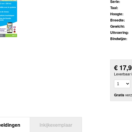
Serie:
Taal:
Hoogte:
Breedte:
Gewicht:
Uitvoering:
Bindwijze:
€
17,
Leverbaar 
Gratis
verz
eeldingen
Inkijkexemplaar