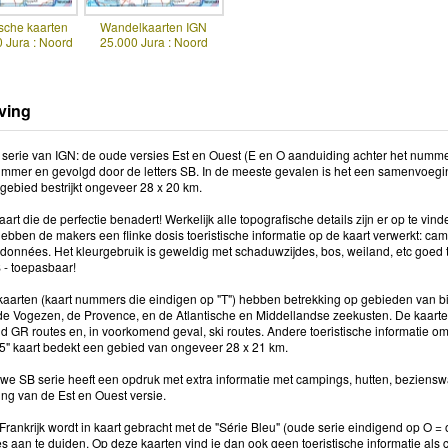
sche kaarten
Wandelkaarten IGN
 Jura : Noord
25.000 Jura : Noord
ving
serie van IGN: de oude versies Est en Ouest (E en O aanduiding achter het numm
ummer en gevolgd door de letters SB. In de meeste gevalen is het een samenvoegin
gebied bestrijkt ongeveer 28 x 20 km.
rt die de perfectie benadert! Werkelijk alle topografische details zijn er op te vin
ebben de makers een flinke dosis toeristische informatie op de kaart verwerkt: 
données. Het kleurgebruik is geweldig met schaduwzijdes, bos, weiland, etc goed t
 - toepasbaar!
aarten (kaart nummers die eindigen op "T") hebben betrekking op gebieden van bi
e Vogezen, de Provence, en de Atlantische en Middellandse zeekusten. De kaar
d GR routes en, in voorkomend geval, ski routes. Andere toeristische informatie om
5" kaart bedekt een gebied van ongeveer 28 x 21 km.
we SB serie heeft een opdruk met extra informatie met campings, hutten, beziens
g van de Est en Ouest versie.
Frankrijk wordt in kaart gebracht met de "Série Bleu" (oude serie eindigend op O =
 aan te duiden. Op deze kaarten vind je dan ook geen toeristische informatie als 