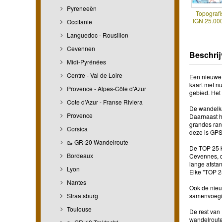
Pyreneeën
Topografi
IGN 25.000
Occitanie
Languedoc - Rousillon
Cevennen
Beschrij
Midi-Pyrénées
Centre - Val de Loire
Een nieuwe 
kaart met n
Provence - Alpes-Côte d’Azur
gebied. Het 
Cote d'Azur - Franse Riviera
De wandelkaa
Provence
Daarnaast h
grandes ran
Corsica
deze is GPS
🥾 GR-20 Wandelroute
De TOP 25 k
Bordeaux
Cevennes, d
lange afstan
Lyon
Elke "TOP 2
Nantes
Ook de nieu
Straatsburg
samenvoegin
Toulouse
De rest van 
wandelroutes