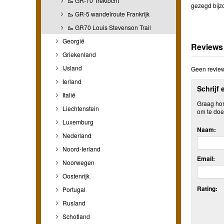
🥾 GR-10 Trektocht
gezegd bijz
🥾 GR-5 wandelroute Frankrijk
🥾 GR70 Louis Stevenson Trail
Georgië
Reviews
Griekenland
IJsland
Geen review
Ierland
Schrijf 
Italië
Graag hore
Liechtenstein
om te doe
Luxemburg
Naam:
Nederland
Noord-Ierland
Email:
Noorwegen
Oostenrijk
Rating:
Portugal
Rusland
Schotland