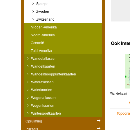
Spanje
Zweden
Zwitserland
Midden-Amerika
Noord-Amerika
Ook inte
Oceanië
Zuid-Amerika
Wandelatlassen
Wandelkaarten
Wandelknooppuntenkaarten
Wateratlassen
Waterkaarten
Wandelkaart - 
Wegenatlassen
Wegenkaarten
Wintersportkaarten
Topogra
Opruiming
Puzzels