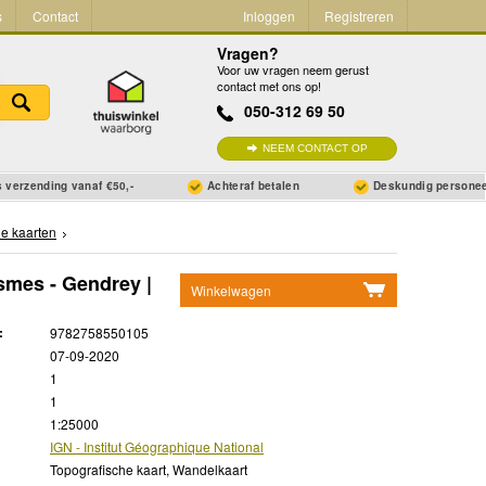
s
Contact
Inloggen
Registreren
Vragen?
Voor uw vragen neem gerust
contact met ons op!
050-312 69 50
NEEM CONTACT OP
 verzending vanaf €50,-
Achteraf betalen
Deskundig persone
he kaarten
smes - Gendrey |
Winkelwagen
Geen items in winkelwagen
:
9782758550105
Ga naar winkelwagen
07-09-2020
1
1
1:25000
IGN - Institut Géographique National
Topografische kaart, Wandelkaart