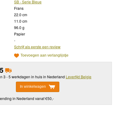
SB - Serie Bleue
Frans
22.0 cm
11.0 cm
96.0 g
Papier
-
Schrijf als eerste een review
Toevoegen aan verlanglijstje
95
in 3 - 5 werkdagen in huis in Nederland
Levertijd Belgie
In winkelwagen
ending in Nederland vanaf €50,-