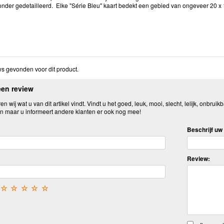
onder gedetailleerd. Elke "Série Bleu" kaart bedekt een gebied van ongeveer 20 x
s gevonden voor dit product.
een review
n wij wat u van dit artikel vindt. Vindt u het goed, leuk, mooi, slecht, lelijk, onbruikb
n maar u informeert andere klanten er ook nog mee!
Beschrijf uw 
Review:
☆
☆
☆
☆
☆