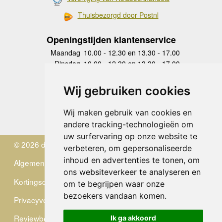
Thuisbezorgd door Postnl
Openingstijden klantenservice
Maandag
10.00 - 12.30 en 13.30 - 17.00
Dinsdag
10.00 - 12.30 en 13.30 - 17.00
Woensdag
10.00 - 12.30 en 13.30 - 17.00
Donderdag
10.00 - 12.30 en 13.30 - 17.00
Wij gebruiken cookies
Vrijdag
10.00 - 12.30 en 13.30 - 17.00
Zaterdag
gesloten
Wij maken gebruik van cookies en
Zondag
gesloten
andere tracking-technologieën om
uw surfervaring op onze website te
© 2026 de Zwerver
verbeteren, om gepersonaliseerde
inhoud en advertenties te tonen, om
Algemene Voorwaarden
ons websiteverkeer te analyseren en
Kortingscode
om te begrijpen waar onze
bezoekers vandaan komen.
Privacyverklaring
Reviewbeleid
Ik ga akkoord