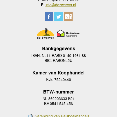
E
:
info@dezwerver.nl
Bankgegevens
IBAN: NL11 RABO 0140 1961 88
BIC: RABONL2U
Kamer van Koophandel
Kvk: 75240440
BTW-nummer
NL 860203633 B01
BE 0541 545 456
Vereniging van Reisboekhandels