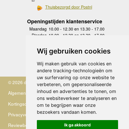
Thuisbezorgd door Postnl
Openingstijden klantenservice
Maandag
10.00 - 12.30 en 13.30 - 17.00
Dinsdag
10.00 - 12.30 en 13.30 - 17.00
Woensdag
10.00 - 12.30 en 13.30 - 17.00
Donderdag
10.00 - 12.30 en 13.30 - 17.00
Wij gebruiken cookies
Vrijdag
10.00 - 12.30 en 13.30 - 17.00
Zaterdag
gesloten
Wij maken gebruik van cookies en
Zondag
gesloten
andere tracking-technologieën om
uw surfervaring op onze website te
© 2026 de Zwerver
verbeteren, om gepersonaliseerde
inhoud en advertenties te tonen, om
Algemene Voorwaarden
ons websiteverkeer te analyseren en
Kortingscode
om te begrijpen waar onze
bezoekers vandaan komen.
Privacyverklaring
Reviewbeleid
Ik ga akkoord