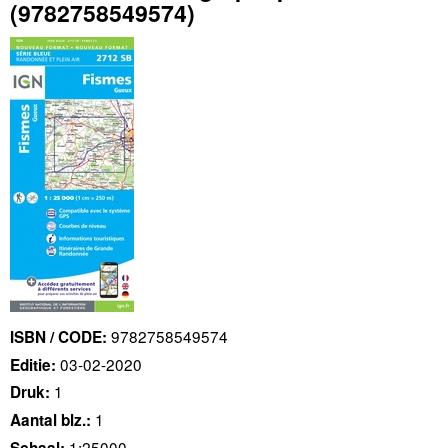
(9782758549574)
9782758549574
ISBN / CODE:
03-02-2020
Editie:
1
Druk:
1
Aantal blz.:
1:25000
Schaal: