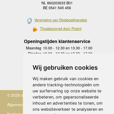
NL 860203633 B01
BE 0541 545 456
Vereniging van Reisboekhandels
Thuisbezorgd door Postnl
Openingstijden klantenservice
Maandag
10.00 - 12.30 en 13.30 - 17.00
Dinsdag
10.00 - 12.30 en 13.30 - 17.00
Woensdag
10.00 - 12.30 en 13.30 - 17.00
Donderdag
10.00 - 12.30 en 13.30 - 17.00
Wij gebruiken cookies
Vrijdag
10.00 - 12.30 en 13.30 - 17.00
Zaterdag
gesloten
Wij maken gebruik van cookies en
Zondag
gesloten
andere tracking-technologieën om
uw surfervaring op onze website te
© 2026 de Zwerver
verbeteren, om gepersonaliseerde
inhoud en advertenties te tonen, om
Algemene Voorwaarden
ons websiteverkeer te analyseren en
Kortingscode