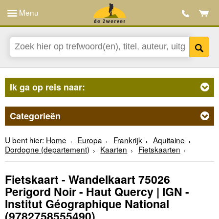
Menu
Ik ga op reis naar:
Categorieën
U bent hier:
Home
Europa
Frankrijk
Aquitaine
Dordogne (departement)
Kaarten
Fietskaarten
Fietskaart - Wandelkaart 75026
Perigord Noir - Haut Quercy | IGN -
Institut Géographique National
(9782758555490)