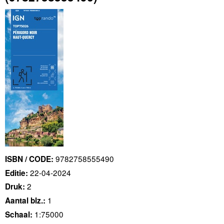
9782758555490
ISBN / CODE:
22-04-2024
Editie:
2
Druk:
1
Aantal blz.:
1:75000
Schaal: