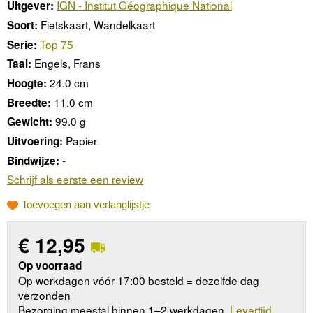
IGN - Institut Géographique National
Uitgever:
Fietskaart, Wandelkaart
Soort:
Top 75
Serie:
Engels, Frans
Taal:
24.0 cm
Hoogte:
11.0 cm
Breedte:
99.0 g
Gewicht:
Papier
Uitvoering:
-
Bindwijze:
Schrijf als eerste een review
Toevoegen aan verlanglijstje
€
12,95
Op voorraad
Op werkdagen vóór 17:00 besteld = dezelfde dag
verzonden
Bezorging meestal binnen 1–2 werkdagen.
Levertijd