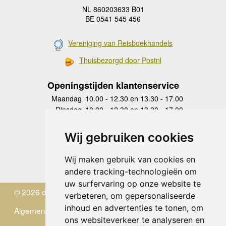
NL 860203633 B01
BE 0541 545 456
Vereniging van Reisboekhandels
Thuisbezorgd door Postnl
Openingstijden klantenservice
Maandag
10.00 - 12.30 en 13.30 - 17.00
Dinsdag
10.00 - 12.30 en 13.30 - 17.00
Woensdag
10.00 - 12.30 en 13.30 - 17.00
Donderdag
10.00 - 12.30 en 13.30 - 17.00
Wij gebruiken cookies
Vrijdag
10.00 - 12.30 en 13.30 - 17.00
Zaterdag
gesloten
Wij maken gebruik van cookies en
Zondag
gesloten
andere tracking-technologieën om
uw surfervaring op onze website te
© 2026 de Zwerver
verbeteren, om gepersonaliseerde
inhoud en advertenties te tonen, om
Algemene Voorwaarden
ons websiteverkeer te analyseren en