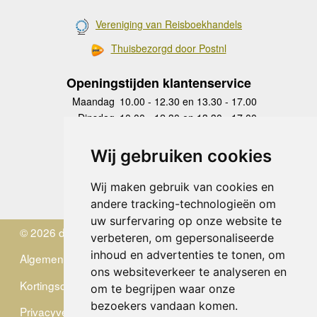
Vereniging van Reisboekhandels
Thuisbezorgd door Postnl
Openingstijden klantenservice
Maandag
10.00 - 12.30 en 13.30 - 17.00
Dinsdag
10.00 - 12.30 en 13.30 - 17.00
Woensdag
10.00 - 12.30 en 13.30 - 17.00
Donderdag
10.00 - 12.30 en 13.30 - 17.00
Wij gebruiken cookies
Vrijdag
10.00 - 12.30 en 13.30 - 17.00
Zaterdag
gesloten
Wij maken gebruik van cookies en
Zondag
gesloten
andere tracking-technologieën om
uw surfervaring op onze website te
© 2026 de Zwerver
verbeteren, om gepersonaliseerde
inhoud en advertenties te tonen, om
Algemene Voorwaarden
ons websiteverkeer te analyseren en
Kortingscode
om te begrijpen waar onze
bezoekers vandaan komen.
Privacyverklaring