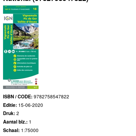
9782758547822
ISBN / CODE:
15-06-2020
Editie:
2
Druk:
1
Aantal blz.:
1:75000
Schaal: