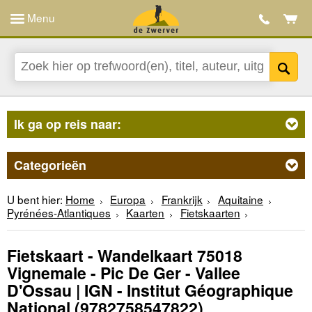
Menu
Ik ga op reis naar:
Categorieën
U bent hier:
Home
Europa
Frankrijk
Aquitaine
Pyrénées-Atlantiques
Kaarten
Fietskaarten
Fietskaart - Wandelkaart 75018
Vignemale - Pic De Ger - Vallee
D'Ossau | IGN - Institut Géographique
National
(9782758547822)