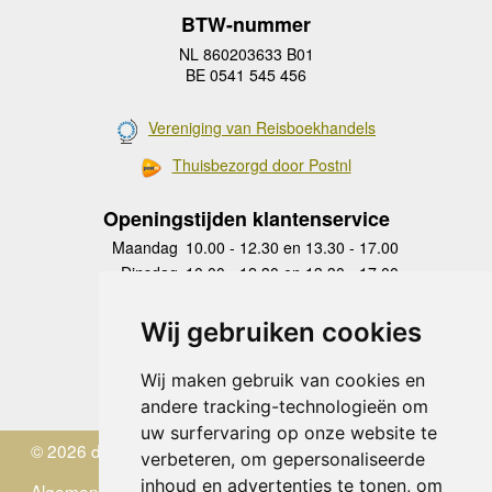
BTW-nummer
NL 860203633 B01
BE 0541 545 456
Vereniging van Reisboekhandels
Thuisbezorgd door Postnl
Openingstijden klantenservice
Maandag
10.00 - 12.30 en 13.30 - 17.00
Dinsdag
10.00 - 12.30 en 13.30 - 17.00
Woensdag
10.00 - 12.30 en 13.30 - 17.00
Donderdag
10.00 - 12.30 en 13.30 - 17.00
Wij gebruiken cookies
Vrijdag
10.00 - 12.30 en 13.30 - 17.00
Zaterdag
gesloten
Wij maken gebruik van cookies en
Zondag
gesloten
andere tracking-technologieën om
uw surfervaring op onze website te
© 2026 de Zwerver
verbeteren, om gepersonaliseerde
inhoud en advertenties te tonen, om
Algemene Voorwaarden