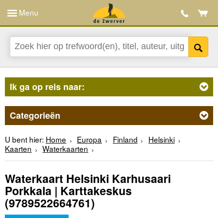
Menu
Ik ga op reis naar:
Categorieën
U bent hier:
Home
Europa
Finland
Helsinki
Kaarten
Waterkaarten
Waterkaart Helsinki Karhusaari
Porkkala | Karttakeskus
(9789522664761)