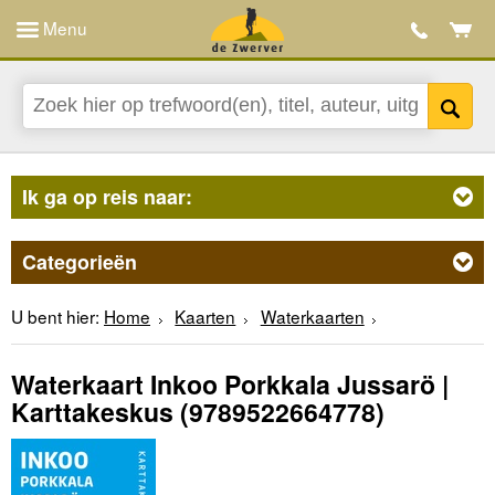
Menu
Ik ga op reis naar:
Categorieën
U bent hier:
Home
Kaarten
Waterkaarten
Waterkaart Inkoo Porkkala Jussarö |
Karttakeskus
(9789522664778)