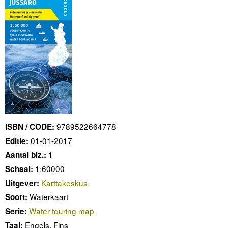
9789522664778
ISBN / CODE:
01-01-2017
Editie:
1
Aantal blz.:
1:60000
Schaal:
Karttakeskus
Uitgever:
Waterkaart
Soort:
Water touring map
Serie:
Engels, Fins
Taal: