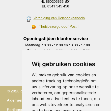
NL 860203633 B01
BE 0541 545 456
Vereniging van Reisboekhandels
Thuisbezorgd door Postnl
Openingstijden klantenservice
Maandag
10.00 - 12.30 en 13.30 - 17.00
Dinsdag
10.00 - 12.30 en 13.30 - 17.00
Woensdag
10.00 - 12.30 en 13.30 - 17.00
Donderdag
10.00 - 12.30 en 13.30 - 17.00
Wij gebruiken cookies
Vrijdag
10.00 - 12.30 en 13.30 - 17.00
Zaterdag
gesloten
Wij maken gebruik van cookies en
Zondag
gesloten
andere tracking-technologieën om
uw surfervaring op onze website te
© 2026 de Zwerver
verbeteren, om gepersonaliseerde
inhoud en advertenties te tonen, om
Algemene Voorwaarden
ons websiteverkeer te analyseren en
Kortingscode
om te begrijpen waar onze