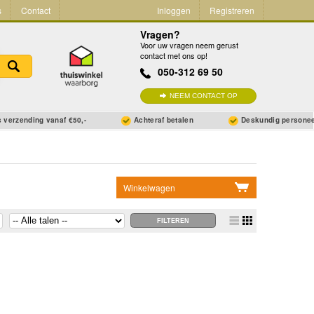
s
Contact
Inloggen
Registreren
Vragen?
Voor uw vragen neem gerust
contact met ons op!
050-312 69 50
NEEM CONTACT OP
 verzending vanaf €50,-
Achteraf betalen
Deskundig persone
Winkelwagen
Geen items in winkelwagen
Ga naar winkelwagen