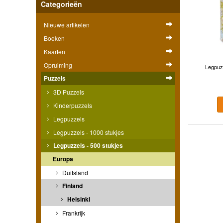
Categorieën
Nieuwe artikelen
Boeken
Kaarten
Opruiming
Legpuzz
Puzzels
3D Puzzels
Kinderpuzzels
Legpuzzels
Legpuzzels - 1000 stukjes
Legpuzzels - 500 stukjes
Europa
Duitsland
Finland
Helsinki
Frankrijk