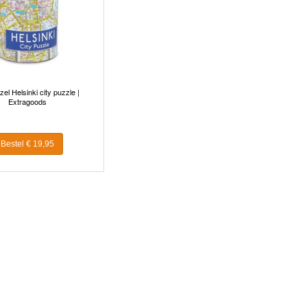
el Helsinki city puzzle |
Extragoods
Bestel € 19,95