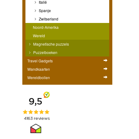
Italië
Spanje
Zwitserland
Noord-Amerika
Wereld
Magnetische puzzels
Puzzelboeken
Travel Gadgets
Wandkaarten
Wereldbollen