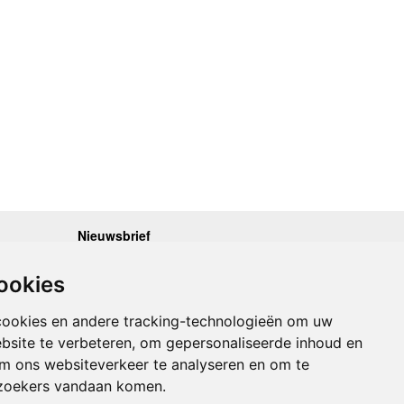
Nieuwsbrief
.30 - 17.00
Op de hoogte blijven van nieuwe reisgidsen,
travelgadgets en kaarten? Geef u op voor onze
.30 - 17.00
ookies
nieuwsbrief. U ontvangt de nieuwsbrief 1x per maand.
.30 - 17.00
.30 - 17.00
Bekijk hier onze laatste nieuwsbrief:
.30 - 17.00
cookies en andere tracking-technologieën om uw
Onze laatste Nieuwsbrief
bsite te verbeteren, om gepersonaliseerde inhoud en
om ons websiteverkeer te analyseren en om te
Inschrijven
zoekers vandaan komen.