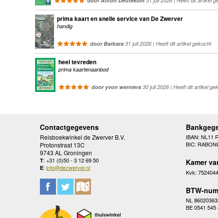
door Anton Deutekom
31 juli 2026 | Heeft dit artikel 
prima kaart en snelle service van De Zwerver
handig
door Barbara
31 juli 2026 | Heeft dit artikel gekocht
heel tevreden
prima kaartenaanbod
door yvon werniers
30 juli 2026 | Heeft dit artikel ge
Contactgegevens
Bankgeg
Reisboekwinkel de Zwerver B.V.
IBAN: NL11 
BIC: RABON
Protonstraat 13C
9743 AL Groningen
: +31 (0)50 - 3 12 69 50
T
Kamer va
:
info@dezwerver.nl
E
Kvk: 752404
BTW-num
NL 86020363
BE 0541 545