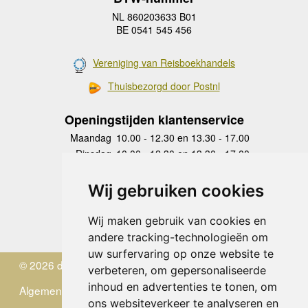
NL 860203633 B01
BE 0541 545 456
Vereniging van Reisboekhandels
Thuisbezorgd door Postnl
Openingstijden klantenservice
Maandag
10.00 - 12.30 en 13.30 - 17.00
Dinsdag
10.00 - 12.30 en 13.30 - 17.00
Woensdag
10.00 - 12.30 en 13.30 - 17.00
Donderdag
10.00 - 12.30 en 13.30 - 17.00
Wij gebruiken cookies
Vrijdag
10.00 - 12.30 en 13.30 - 17.00
Zaterdag
gesloten
Wij maken gebruik van cookies en
Zondag
gesloten
andere tracking-technologieën om
uw surfervaring op onze website te
© 2026 de Zwerver
verbeteren, om gepersonaliseerde
inhoud en advertenties te tonen, om
Algemene Voorwaarden
ons websiteverkeer te analyseren en