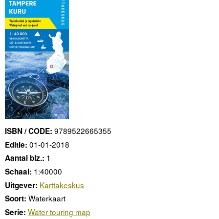
9789522665355
ISBN / CODE:
01-01-2018
Editie:
1
Aantal blz.:
1:40000
Schaal:
Karttakeskus
Uitgever:
Waterkaart
Soort:
Water touring map
Serie: