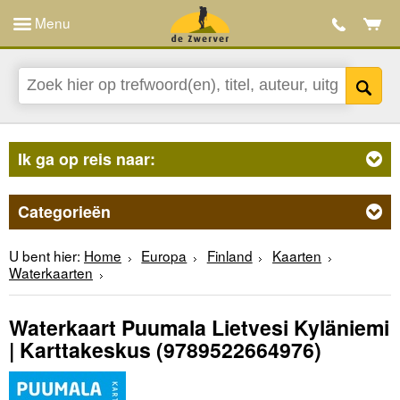
Menu
Ik ga op reis naar:
Categorieën
U bent hier:
Home
Europa
Finland
Kaarten
Waterkaarten
Waterkaart Puumala Lietvesi Kyläniemi
| Karttakeskus
(9789522664976)