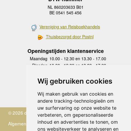
NL 860203633 B01
BE 0541 545 456
Vereniging van Reisboekhandels
Thuisbezorgd door Postnl
Openingstijden klantenservice
Maandag
10.00 - 12.30 en 13.30 - 17.00
Dinsdag
10.00 - 12.30 en 13.30 - 17.00
Woensdag
10.00 - 12.30 en 13.30 - 17.00
Donderdag
10.00 - 12.30 en 13.30 - 17.00
Wij gebruiken cookies
Vrijdag
10.00 - 12.30 en 13.30 - 17.00
Zaterdag
gesloten
Wij maken gebruik van cookies en
Zondag
gesloten
andere tracking-technologieën om
uw surfervaring op onze website te
© 2026 de Zwerver
verbeteren, om gepersonaliseerde
inhoud en advertenties te tonen, om
Algemene Voorwaarden
ons websiteverkeer te analyseren en