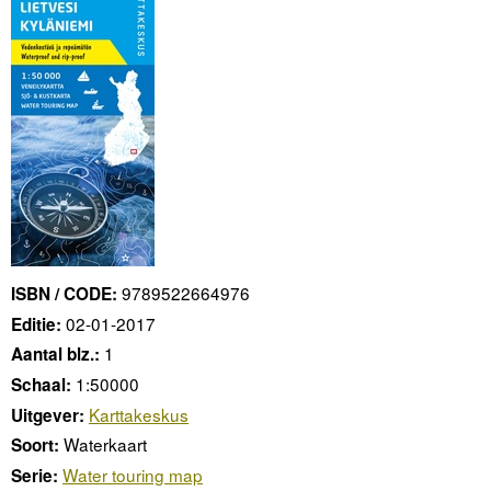
9789522664976
ISBN / CODE:
02-01-2017
Editie:
1
Aantal blz.:
1:50000
Schaal:
Karttakeskus
Uitgever:
Waterkaart
Soort:
Water touring map
Serie: