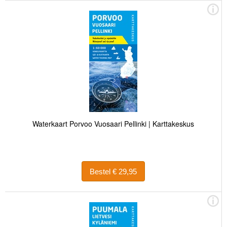
Waterkaart Porvoo Vuosaari Pellinki | Karttakeskus
Bestel € 29,95