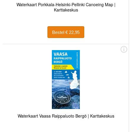
Waterkaart Porkkala-Helsinki-Pellinki Canoeing Map |
Karttakeskus
Bestel € 22,95
Waterkaart Vaasa Raippaluoto Bergö | Karttakeskus