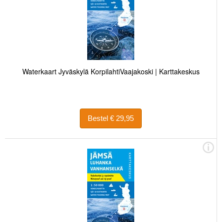
Waterkaart Jyväskylä KorpilahtiVaajakoski | Karttakeskus
Bestel € 29,95