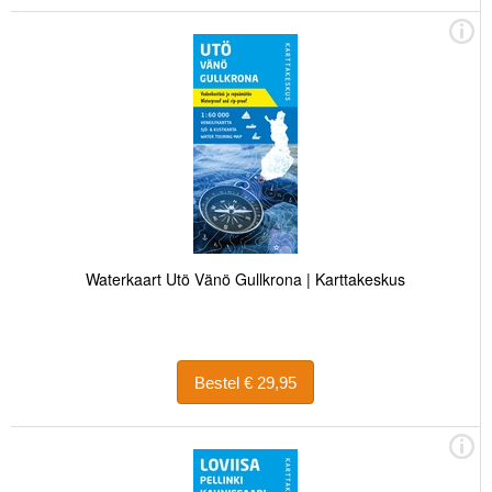
Waterkaart Utö Vänö Gullkrona | Karttakeskus
Bestel € 29,95