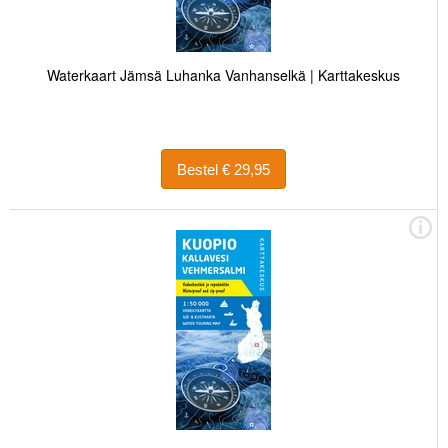
Waterkaart Jämsä Luhanka Vanhanselkä | Karttakeskus
Bestel € 29,95