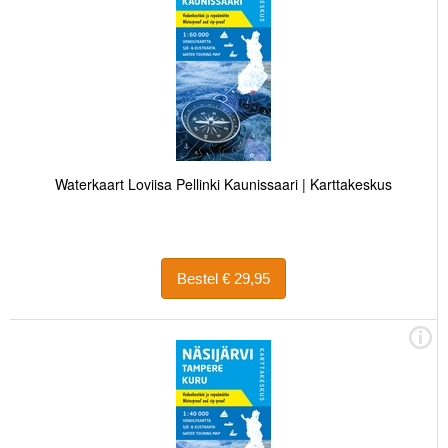
Waterkaart Loviisa Pellinki Kaunissaari | Karttakeskus
Bestel € 29,95