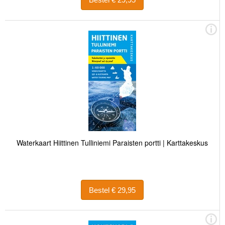
Waterkaart Hiittinen Tulliniemi Paraisten portti | Karttakeskus
Bestel € 29,95