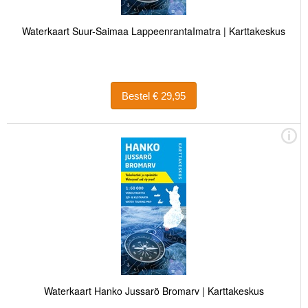
Waterkaart Suur-Saimaa LappeenrantaImatra | Karttakeskus
Bestel € 29,95
Waterkaart Hanko Jussarö Bromarv | Karttakeskus