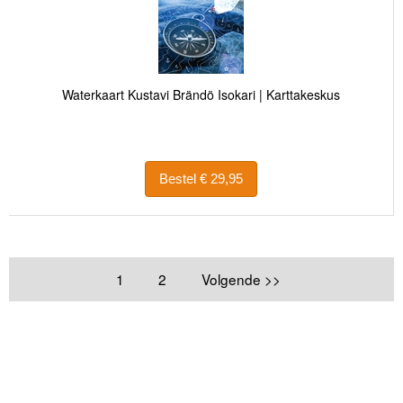
Waterkaart Kustavi Brändö Isokari | Karttakeskus
Bestel € 29,95
1
2
Volgende >>