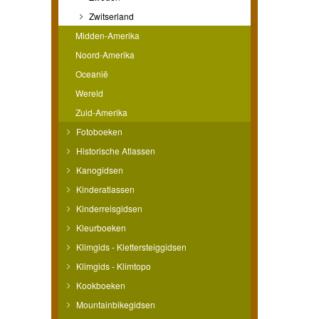
Zwitserland
Midden-Amerika
Noord-Amerika
Oceanië
Wereld
Zuid-Amerika
Fotoboeken
Historische Atlassen
Kanogidsen
Kinderatlassen
Kinderreisgidsen
Kleurboeken
Klimgids - Klettersteiggidsen
Klimgids - Klimtopo
Kookboeken
Mountainbikegidsen