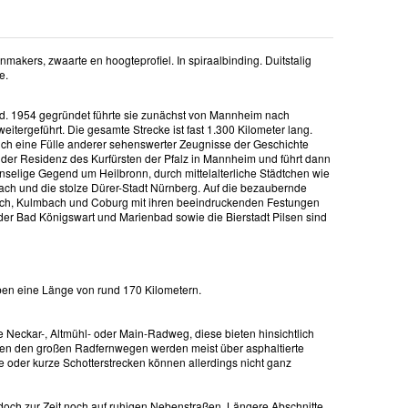
nmakers, zwaarte en hoogteprofiel. In spiraalbinding. Duitstalig
ie.
and. 1954 gegründet führte sie zunächst von Mannheim nach
tergeführt. Die gesamte Strecke ist fast 1.300 Kilometer lang.
ch eine Fülle anderer sehenswerter Zeugnisse der Geschichte
n der Residenz des Kurfürsten der Pfalz in Mannheim und führt dann
nselige Gegend um Heilbronn, durch mittelalterliche Städtchen wie
ch und die stolze Dürer-Stadt Nürnberg. Auf die bezaubernde
nach, Kulmbach und Coburg mit ihren beeindruckenden Festungen
er Bad Königswart und Marienbad sowie die Bierstadt Pilsen sind
ben eine Länge von rund 170 Kilometern.
 Neckar-, Altmühl- oder Main-Radweg, diese bieten hinsichtlich
hen den großen Radfernwegen werden meist über asphaltierte
e oder kurze Schotterstrecken können allerdings nicht ganz
doch zur Zeit noch auf ruhigen Nebenstraßen. Längere Abschnitte