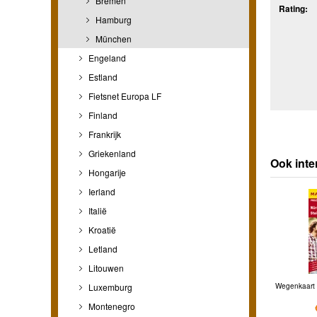
Bremen
Rating:
Hamburg
München
Engeland
Estland
Fietsnet Europa LF
Finland
Frankrijk
Griekenland
Ook inte
Hongarije
Ierland
Italië
Kroatië
Letland
Litouwen
Luxemburg
Wegenkaart 
Montenegro