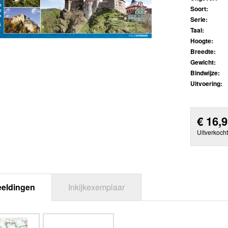
Soort:
Serie:
Taal:
Hoogte:
Breedte:
Gewicht:
Bindwijze:
Uitvoering:
€
16,
Uitverkocht
eeldingen
Inkijkexemplaar