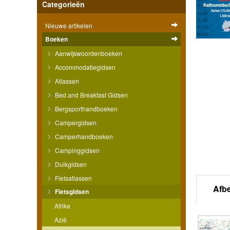
Categorieën
Nieuwe artikelen
Boeken
Aanwijswoordenboeken
Accommodatiegidsen
Atlassen
Bed and Breakfast Gidsen
Bergsporthandboeken
Campergidsen
Camperhandboeken
Campinggidsen
Duikgidsen
Fietsatlassen
Afb
Fietsgidsen
Afrika
Azië