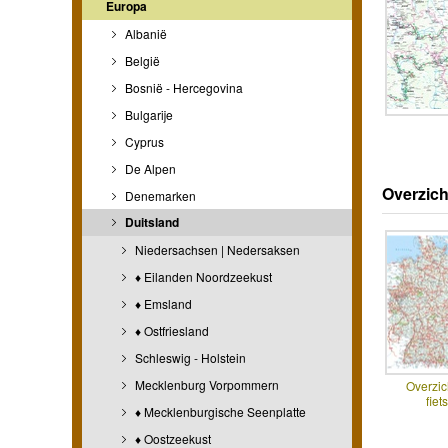
Europa
Albanië
België
Bosnië - Hercegovina
Bulgarije
Cyprus
De Alpen
Overzich
Denemarken
Duitsland
Niedersachsen | Nedersaksen
♦ Eilanden Noordzeekust
♦ Emsland
♦ Ostfriesland
Schleswig - Holstein
Mecklenburg Vorpommern
Overzic
fiet
♦ Mecklenburgische Seenplatte
♦ Oostzeekust