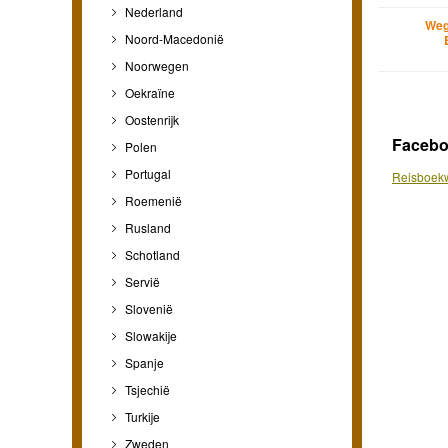
Nederland
Weg
Noord-Macedonië
Noorwegen
Oekraïne
Oostenrijk
Faceb
Polen
Portugal
Reisboekw
Roemenië
Rusland
Schotland
Servië
Slovenië
Slowakije
Spanje
Tsjechië
Turkije
Zweden