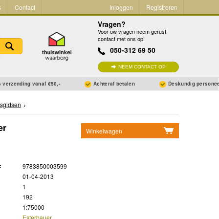
s
Contact
Inloggen
Registreren
Vragen?
Voor uw vragen neem gerust
contact met ons op!
050-312 69 50
NEEM CONTACT OP
 verzending vanaf €50,-
Achteraf betalen
Deskundig persone
tsgidsen
er
Winkelwagen
Geen items in winkelwagen
Ga naar winkelwagen
:
9783850003599
01-04-2013
1
192
1:75000
Esterbauer