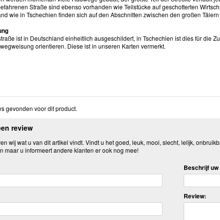
 befahrenen Straße sind ebenso vorhanden wie Teilstücke auf geschotterten Wirtsc
and wie in Tschechien finden sich auf den Abschnitten zwischen den großen Tälern v
ung
raße ist in Deutschland einheitlich ausgeschildert, in Tschechien ist dies für die
wegweisung orientieren. Diese ist in unseren Karten vermerkt.
s gevonden voor dit product.
een review
n wij wat u van dit artikel vindt. Vindt u het goed, leuk, mooi, slecht, lelijk, onbruikb
n maar u informeert andere klanten er ook nog mee!
Beschrijf uw 
Review: