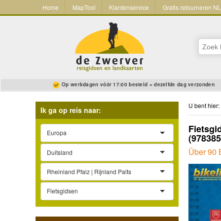
Home
MapTool
Klantenservice
Gratis retourneren N
Op werkdagen vóór 17:00 besteld = dezelfde dag verzonden
U bent hier:
Ik ga op reis naar:
Fietsgi
Europa
(97838
Über 90 
Duitsland
Rheinland Pfalz | Rijnland Palts
Fietsgidsen