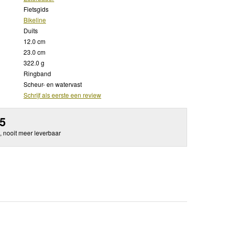
Fietsgids
Bikeline
Duits
12.0 cm
23.0 cm
322.0 g
Ringband
Scheur- en watervast
Schrijf als eerste een review
95
, nooit meer leverbaar