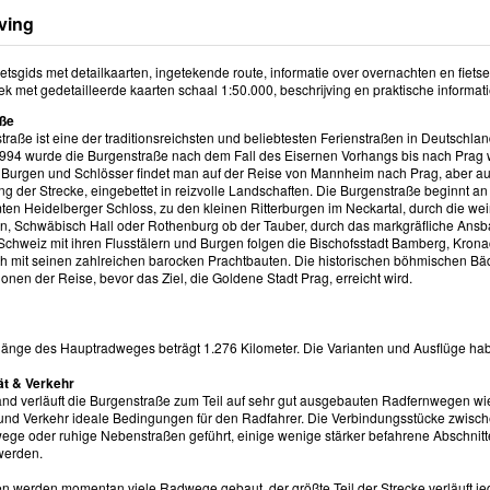
ving
ietsgids met detailkaarten, ingetekende route, informatie over overnachten en fietse
ek met gedetailleerde kaarten schaal 1:50.000, beschrijving en praktische informat
ße
traße ist eine der traditionsreichsten und beliebtesten Ferienstraßen in Deutschl
994 wurde die Burgenstraße nach dem Fall des Eisernen Vorhangs bis nach Prag wei
 Burgen und Schlösser findet man auf der Reise von Mannheim nach Prag, aber au
ang der Strecke, eingebettet in reizvolle Landschaften. Die Burgenstraße beginnt a
en Heidelberger Schloss, zu den kleinen Ritterburgen im Neckartal, durch die wei
, Schwäbisch Hall oder Rothenburg ob der Tauber, durch das markgräfliche Ansba
Schweiz mit ihren Flusstälern und Burgen folgen die Bischofsstadt Bamberg, Kro
h mit seinen zahlreichen barocken Prachtbauten. Die historischen böhmischen Bäd
ionen der Reise, bevor das Ziel, die Goldene Stadt Prag, erreicht wird.
änge des Hauptradweges beträgt 1.276 Kilometer. Die Varianten und Ausflüge ha
ät & Verkehr
and verläuft die Burgenstraße zum Teil auf sehr gut ausgebauten Radfernwegen wie
und Verkehr ideale Bedingungen für den Radfahrer. Die Verbindungsstücke zwisc
wege oder ruhige Nebenstraßen geführt, einige wenige stärker befahrene Abschnitt
werden.
en werden momentan viele Radwege gebaut, der größte Teil der Strecke verläuft je