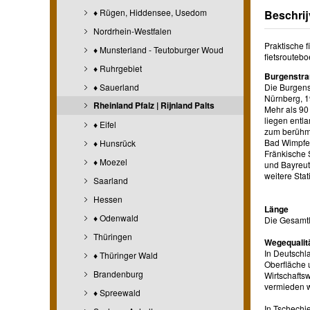
♦ Rügen, Hiddensee, Usedom
Beschrij
Nordrhein-Westfalen
Praktische f
♦ Munsterland - Teutoburger Woud
fietsroutebo
♦ Ruhrgebiet
Burgenstra
♦ Sauerland
Die Burgens
Nürnberg, 1
Rheinland Pfalz | Rijnland Palts
Mehr als 90
liegen entl
♦ Eifel
zum berühmt
Bad Wimpfen
♦ Hunsrück
Fränkische 
♦ Moezel
und Bayreut
weitere Stat
Saarland
Hessen
Länge
♦ Odenwald
Die Gesamtl
Thüringen
Wegequalit
In Deutschl
♦ Thüringer Wald
Oberfläche 
Brandenburg
Wirtschafts
vermieden 
♦ Spreewald
In Tschechi