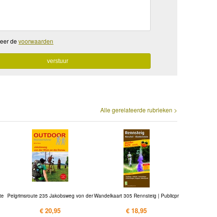
teer de
voorwaarden
Alle gerelateerde rubrieken >
te
Pelgrimsroute 235 Jakobsweg von der
Wandelkaart 305 Rennsteig | Publicpr
€ 20,95
€ 18,95