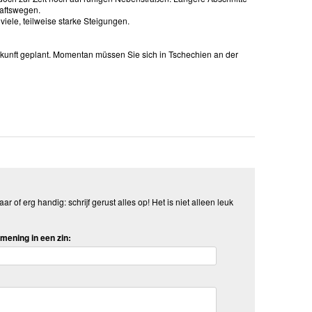
haftswegen.
iele, teilweise starke Steigungen.
 Zukunft geplant. Momentan müssen Sie sich in Tschechien an der
aar of erg handig: schrijf gerust alles op! Het is niet alleen leuk
mening in een zin: