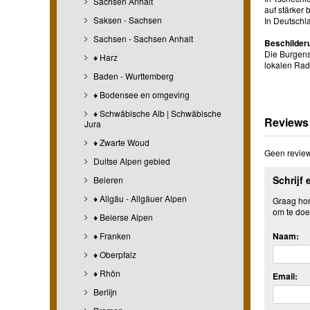
Sachsen Anhalt
auf stärker
Saksen - Sachsen
In Deutschl
Sachsen - Sachsen Anhalt
Beschilder
Die Burgenst
♦ Harz
lokalen Rad
Baden - Wurttemberg
♦ Bodensee en omgeving
♦ Schwäbische Alb | Schwäbische
Reviews
Jura
♦ Zwarte Woud
Geen review
Duitse Alpen gebied
Schrijf 
Beieren
♦ Allgäu - Allgäuer Alpen
Graag hore
om te doe
♦ Beierse Alpen
♦ Franken
Naam:
♦ Oberpfalz
♦ Rhön
Email:
Berlijn