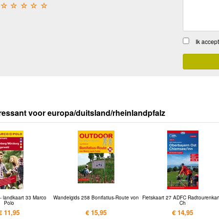
☆
☆
☆
☆
☆
Ik accep
ressant voor europa/duitsland/rheinlandpfalz
- landkaart 33 Marco
Wandelgids 258 Bonifatius-Route von
Fietskaart 27 ADFC Radtourenkar
Polo
Ch
€ 11,95
€ 15,95
€ 14,95