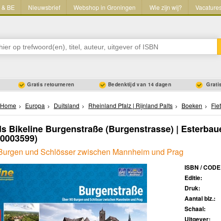
L & BE
Nieuwsbrief
Webshop in Groningen
Wie zijn wij?
Vacature
Gratis retourneren
Bedenktijd van 14 dagen
Gratis
Home
Europa
Duitsland
Rheinland Pfalz | Rijnland Palts
Boeken
Fie
ds Bikeline Burgenstraße (Burgenstrasse) | Esterbau
50003599)
Burgen und Schlösser zwischen Mannheim und Prag
ISBN / CODE
Editie:
Druk:
Aantal blz.:
Schaal:
Uitgever: