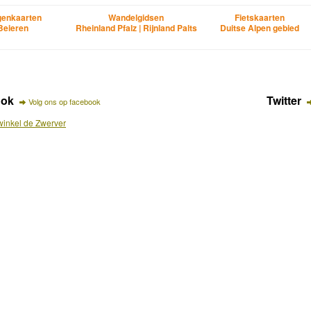
enkaarten
Wandelgidsen
Fietskaarten
Beieren
Rheinland Pfalz | Rijnland Palts
Duitse Alpen gebied
ook
Twitter
Volg ons op facebook
inkel de Zwerver