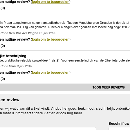
en nuttige review? (
login om te beoordelen
)
(
0
)
 in Praag aangekomen na een fantastische reis. Tussen Magdeburg en Dresden is de reis af e
na helemaal los. Erg van genoten. Ik heb er 6 dagen over gedaan met iedere dag ongv 120-
door Ben Van der Wegen
21 juni 2022
en nuttige review? (
login om te beoordelen
)
(
0
)
ijke beschrijving
e, praktische reisgids (zowel deel 1 als 2). Voor een eerste indruk van de Elbe fietsroute z
door Mark
9 juni 2018
en nuttige review? (
login om te beoordelen
)
(
0
)
TOON MEER REVIEWS
een review
n wij wat u van dit artikel vindt. Vindt u het goed, leuk, mooi, slecht, lelijk, onbruikb
n maar u informeert andere klanten er ook nog mee!
Beschrijf uw 