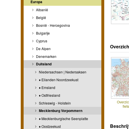
Europa
Albanië
België
Bosnië - Hercegovina
Bulgarije
Cyprus
Overzich
De Alpen
Denemarken
Duitsland
Niedersachsen | Nedersaksen
♦ Eilanden Noordzeekust
♦ Emsland
♦ Ostfriesland
Overzic
Schleswig - Holstein
fiet
Mecklenburg Vorpommern
♦ Mecklenburgische Seenplatte
Beschrij
♦ Oostzeekust