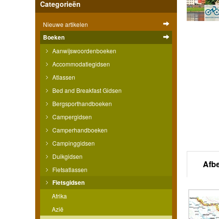
Categorieën
Nieuwe artikelen
Boeken
Aanwijswoordenboeken
Accommodatiegidsen
Atlassen
Bed and Breakfast Gidsen
Bergsporthandboeken
Campergidsen
Camperhandboeken
Campinggidsen
Duikgidsen
Afb
Fietsatlassen
Fietsgidsen
Afrika
Azië