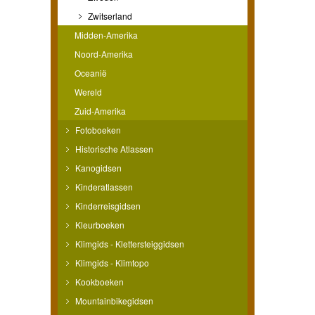
Zwitserland
Midden-Amerika
Noord-Amerika
Oceanië
Wereld
Zuid-Amerika
Fotoboeken
Historische Atlassen
Kanogidsen
Kinderatlassen
Kinderreisgidsen
Kleurboeken
Klimgids - Klettersteiggidsen
Klimgids - Klimtopo
Kookboeken
Mountainbikegidsen