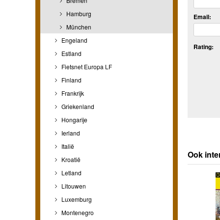
Bremen
Hamburg
Email:
München
Engeland
Rating:
Estland
Fietsnet Europa LF
Finland
Frankrijk
Griekenland
Hongarije
Ierland
Italië
Ook int
Kroatië
Letland
Litouwen
Luxemburg
Montenegro