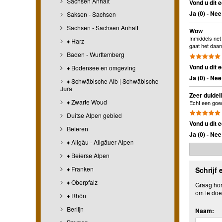
Sachsen Anhalt
Vond u dit e
Ja (
0
)
-
Nee 
Saksen - Sachsen
Sachsen - Sachsen Anhalt
Wow
Inmiddels net
♦ Harz
gaat het daar
Baden - Wurttemberg
Vond u dit e
♦ Bodensee en omgeving
Ja (
0
)
-
Nee 
♦ Schwäbische Alb | Schwäbische
Jura
Zeer duidel
♦ Zwarte Woud
Echt een goed
Duitse Alpen gebied
Vond u dit e
Beieren
Ja (
0
)
-
Nee 
♦ Allgäu - Allgäuer Alpen
♦ Beierse Alpen
♦ Franken
Schrijf 
♦ Oberpfalz
Graag hore
om te doe
♦ Rhön
Berlijn
Naam: