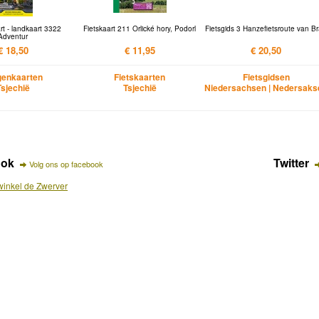
t - landkaart 3322
Fietskaart 211 Orlické hory, Podorl
Fietsgids 3 Hanzefietsroute van B
Adventur
€ 18,50
€ 11,95
€ 20,50
enkaarten
Fietskaarten
Fietsgidsen
Tsjechië
Tsjechië
Niedersachsen | Nedersaks
ook
Twitter
Volg ons op facebook
inkel de Zwerver