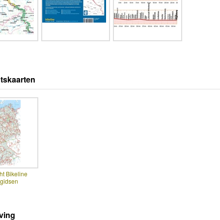
tskaarten
ht Bikeline
sgidsen
ving