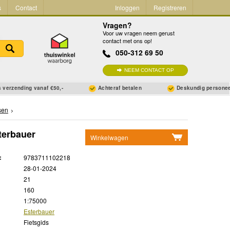
s
Contact
Inloggen
Registreren
Vragen?
Voor uw vragen neem gerust
contact met ons op!
050-312 69 50
NEEM CONTACT OP
 verzending vanaf €50,-
Achteraf betalen
Deskundig persone
sen
terbauer
Winkelwagen
Geen items in winkelwagen
:
9783711102218
Ga naar winkelwagen
28-01-2024
21
160
1:75000
Esterbauer
Fietsgids