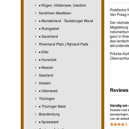
♦ Rügen, Hiddensee, Usedom
Praktische f
Nordrhein-Westfalen
Van Praag n
♦ Munsterland - Teutoburger Woud
Der nächste
Magdeburg m
♦ Ruhrgebiet
naturverbun
♦ Sauerland
ganz in Ihr
das landsch
Rheinland Pfalz | Rijnland Palts
abrundender
♦ Eifel
Präzise Kar
Übernachtun
♦ Hunsrück
♦ Moezel
Saarland
Hessen
Reviews
♦ Odenwald
Thüringen
Handig om 
♦ Thüringer Wald
Hoewel veel in
Brandenburg
aanwijzingen, 
van de websit
♦ Spreewald