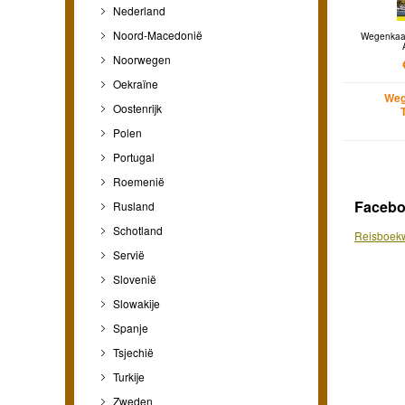
Nederland
Noord-Macedonië
Wegenkaar
Noorwegen
Oekraïne
Weg
Oostenrijk
Polen
Portugal
Roemenië
Faceb
Rusland
Schotland
Reisboekw
Servië
Slovenië
Slowakije
Spanje
Tsjechië
Turkije
Zweden