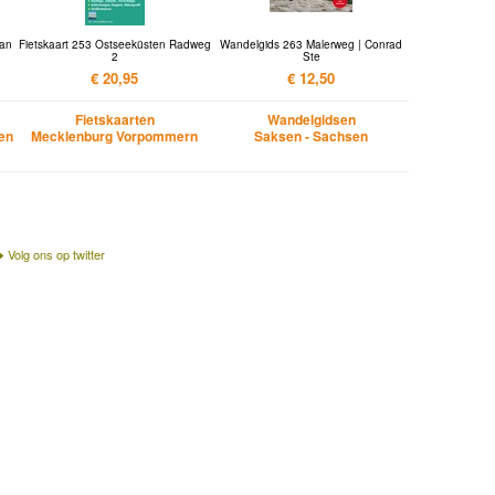
ran
Fietskaart 253 Ostseeküsten Radweg
Wandelgids 263 Malerweg | Conrad
2
Ste
€ 20,95
€ 12,50
Fietskaarten
Wandelgidsen
en
Mecklenburg Vorpommern
Saksen - Sachsen
Volg ons op twitter