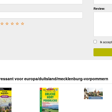
Review:
☆
☆
☆
☆
☆
Ik accep
eressant voor europa/duitsland/mecklenburg-vorpommern