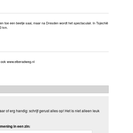
n toe een beetje saai, maar na Dresden wordt het spectaculair. In Tsjechië
70 km.
ie ook www.elberadweg.nl
aar of erg handig: schrijf gerust alles op! Het is niet alleen leuk
mening in een zin: