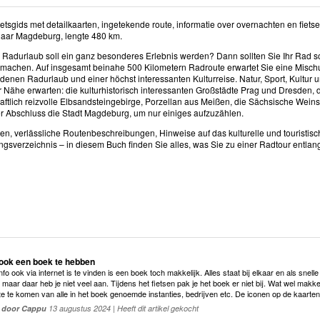
ietsgids met detailkaarten, ingetekende route, informatie over overnachten en fietse
aar Magdeburg, lengte 480 km.
 Radurlaub soll ein ganz besonderes Erlebnis werden? Dann sollten Sie Ihr Rad 
achen. Auf insgesamt beinahe 500 Kilometern Radroute erwartet Sie eine Misc
denen Radurlaub und einer höchst interessanten Kulturreise. Natur, Sport, Kultur
er Nähe erwarten: die kulturhistorisch interessanten Großstädte Prag und Dresden
aftlich reizvolle Elbsandsteingebirge, Porzellan aus Meißen, die Sächsische Weinst
 Abschluss die Stadt Magdeburg, um nur einiges aufzuzählen.
ten, verlässliche Routenbeschreibungen, Hinweise auf das kulturelle und touristi
gsverzeichnis – in diesem Buch finden Sie alles, was Sie zu einer Radtour entl
ook een boek te hebben
fo ook via internet is te vinden is een boek toch makkelijk. Alles staat bij elkaar en als snel
maar daar heb je niet veel aan. Tijdens het fietsen pak je het boek er niet bij. Wat wel makkel
e te komen van alle in het boek genoemde instanties, bedrijven etc. De iconen op de kaarten
door Cappu
13 augustus 2024 | Heeft dit artikel gekocht