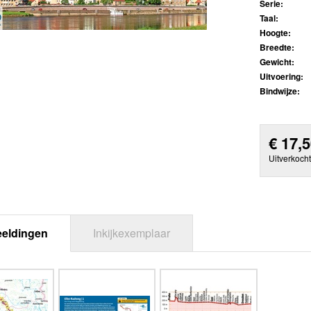
Serie:
Taal:
Hoogte:
Breedte:
Gewicht:
Uitvoering:
Bindwijze:
€
17,
Uitverkocht
eeldingen
Inkijkexemplaar