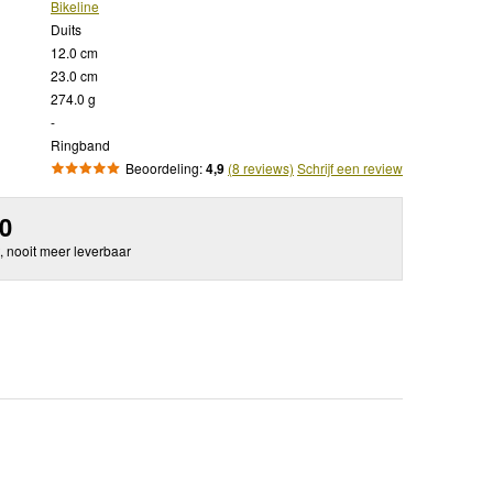
Bikeline
Duits
12.0 cm
23.0 cm
274.0 g
-
Ringband
Beoordeling:
4,9
(8 reviews)
Schrijf een review
50
, nooit meer leverbaar