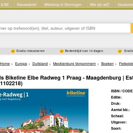
L & BE
Nieuwsbrief
Webshop in Groningen
Wie zijn wij?
Vacature
Gratis retourneren
Bedenktijd van 14 dagen
Gratis
Home
Europa
Duitsland
Mecklenburg Vorpommern
Boeken
Fietsgid
ds Bikeline Elbe Radweg 1 Praag - Maagdenburg | Es
11102218)
ISBN / CODE
Editie:
Druk:
Aantal blz.:
Schaal:
Uitgever:
Soort: