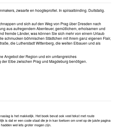
nmakers, zwaarte en hoogteprofiel. In spiraalbinding. Duitstalig.
schnappen und sich auf den Weg von Prag über ­Dresden nach
hung aus aufregendem Abenteuer, gemütlichem, erholsamen und
 und fremde Länder, was können Sie sich mehr von einem Urlaub
, die schmucken böhmischen Städtchen mit ihrem ganz eigenen Flair,
raße, die Lutherstadt Wittenberg, die weiten Elbauen und als
sche Angebot der Region und ein umfang­reiches
ang der Elbe zwischen Prag und Magdeburg benötigen.
le naslag is het makkelijk. Het boek bevat ook veel tekst met route
ijk is dat er een code staat die je in kan toetsen om snel op de juiste pagina
 hadden wel iets groter mogen zijn.