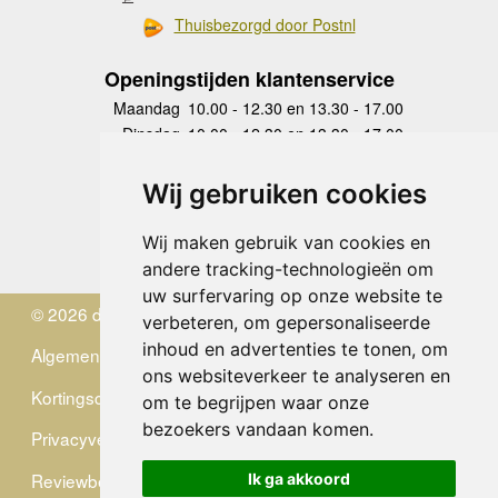
Thuisbezorgd door Postnl
Openingstijden klantenservice
Maandag
10.00 - 12.30 en 13.30 - 17.00
Dinsdag
10.00 - 12.30 en 13.30 - 17.00
Woensdag
10.00 - 12.30 en 13.30 - 17.00
Donderdag
10.00 - 12.30 en 13.30 - 17.00
Wij gebruiken cookies
Vrijdag
10.00 - 12.30 en 13.30 - 17.00
Zaterdag
gesloten
Wij maken gebruik van cookies en
Zondag
gesloten
andere tracking-technologieën om
uw surfervaring op onze website te
© 2026 de Zwerver
verbeteren, om gepersonaliseerde
inhoud en advertenties te tonen, om
Algemene Voorwaarden
ons websiteverkeer te analyseren en
Kortingscode
om te begrijpen waar onze
bezoekers vandaan komen.
Privacyverklaring
Reviewbeleid
Ik ga akkoord