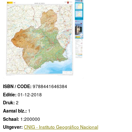
9788441646384
ISBN / CODE:
01-12-2018
Editie:
2
Druk:
1
Aantal blz.:
1:200000
Schaal:
CNIG - Instituto Geográfico Nacional
Uitgever: