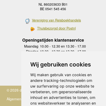
NL 860203633 B01
BE 0541 545 456
Vereniging van Reisboekhandels
Thuisbezorgd door Postnl
Openingstijden klantenservice
Maandag
10.00 - 12.30 en 13.30 - 17.00
Dinsdag
10.00 - 12.30 en 13.30 - 17.00
Woensdag
10.00 - 12.30 en 13.30 - 17.00
Donderdag
10.00 - 12.30 en 13.30 - 17.00
Wij gebruiken cookies
Vrijdag
10.00 - 12.30 en 13.30 - 17.00
Zaterdag
gesloten
Wij maken gebruik van cookies en
Zondag
gesloten
andere tracking-technologieën om
uw surfervaring op onze website te
© 2026 de Zwerver
verbeteren, om gepersonaliseerde
inhoud en advertenties te tonen, om
Algemene Voorwaarden
ons websiteverkeer te analyseren en