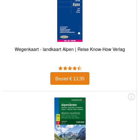
Wegenkaart - landkaart Alpen | Reise Know-How Verlag
Bestel € 13,95