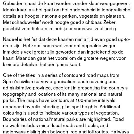
Gebieden naast de kaart worden zonder kleur weergegeven.
Ideale kaart als het gaat om het onderscheid in topografische
details als hoogte, nationale parken, vegetatie en plaatsen.
Met schaduwrelief wordt hoogte goed zichtbaar. Zeker
geschikt voor fietsers, al heb je er soms wel veel nodig.
Nadeel is het feit dat deze kaarten niet altijd even goed up-to-
date zijn. Het komt soms wel voor dat bepaalde wegen
inmiddels veel groter zijn geworden dan ingetekend op de
kaart. Maar dan gaat het vooral om de grotere wegen: voor
kleinere details is het een prima kaart.
One of the titles in a series of contoured road maps from
Spain's civilian survey organisation, each covering one
administrative province, excellent in presenting the country’s
topography and locations of its many national and natural
parks. The maps have contours at 100-metre intervals
enhanced by relief shading, plus spot heights. Additional
colouring is used to indicate various types of vegetation.
Boundaries of national/natural parks are highlighted. Road
network includes minor local roads and tracks, and
motorways distinguish between free and toll routes. Railways