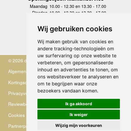
Maandag
10.00 - 12.30 en 13.30 - 17.00
Dinsdag
10.00 - 12.30 en 13.30 - 17.00
Woensdag
10.00 - 12.30 en 13.30 - 17.00
Donderdag
10.00 - 12.30 en 13.30 - 17.00
Wij gebruiken cookies
Vrijdag
10.00 - 12.30 en 13.30 - 17.00
Zaterdag
gesloten
Wij maken gebruik van cookies en
Zondag
gesloten
andere tracking-technologieën om
uw surfervaring op onze website te
© 2026 de Zwerver
verbeteren, om gepersonaliseerde
inhoud en advertenties te tonen, om
Algemene Voorwaarden
ons websiteverkeer te analyseren en
Kortingscode
om te begrijpen waar onze
bezoekers vandaan komen.
Privacyverklaring
Reviewbeleid
Ik ga akkoord
Cookies
Ik weiger
Partnerprogramma
Wijzig mijn voorkeuren