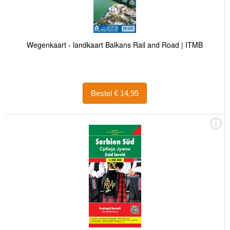
Wegenkaart - landkaart Balkans Rail and Road | ITMB
Bestel € 14,95