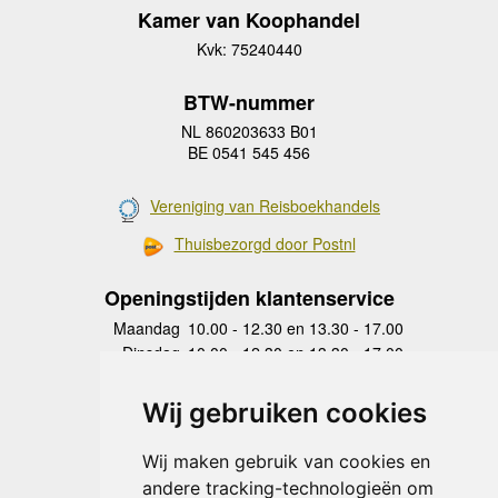
Kamer van Koophandel
Kvk: 75240440
BTW-nummer
NL 860203633 B01
BE 0541 545 456
Vereniging van Reisboekhandels
Thuisbezorgd door Postnl
Openingstijden klantenservice
Maandag
10.00 - 12.30 en 13.30 - 17.00
Dinsdag
10.00 - 12.30 en 13.30 - 17.00
Woensdag
10.00 - 12.30 en 13.30 - 17.00
Donderdag
10.00 - 12.30 en 13.30 - 17.00
Wij gebruiken cookies
Vrijdag
10.00 - 12.30 en 13.30 - 17.00
Zaterdag
gesloten
Wij maken gebruik van cookies en
Zondag
gesloten
andere tracking-technologieën om