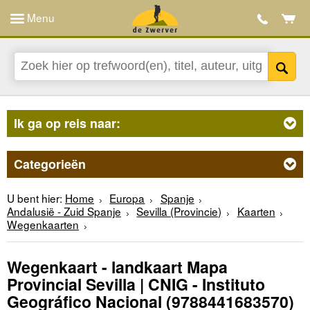
Menu
Ik ga op reis naar:
Categorieën
U bent hier:
Home
Europa
Spanje
Andalusië - Zuid Spanje
Sevilla (Provincie)
Kaarten
Wegenkaarten
Wegenkaart - landkaart Mapa
Provincial Sevilla | CNIG - Instituto
Geográfico Nacional
(9788441683570)