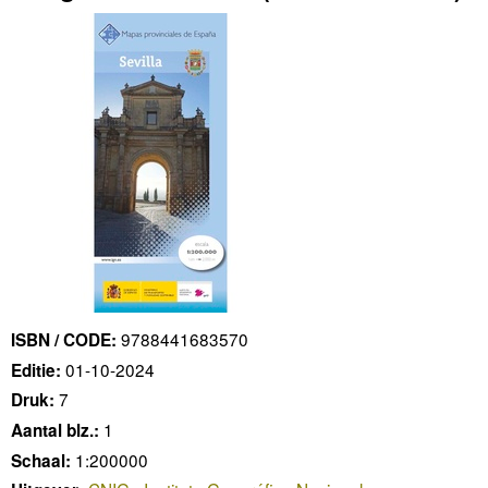
9788441683570
ISBN / CODE:
01-10-2024
Editie:
7
Druk:
1
Aantal blz.:
1:200000
Schaal: