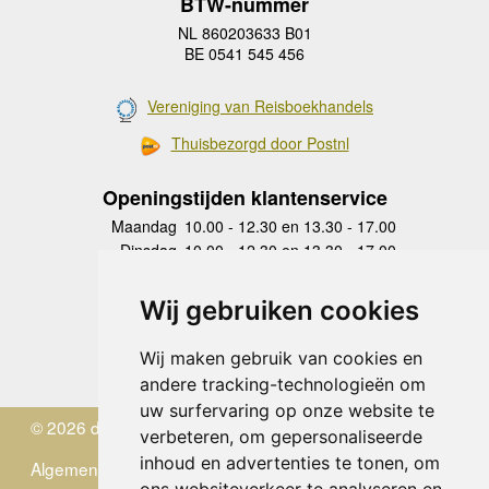
BTW-nummer
NL 860203633 B01
BE 0541 545 456
Vereniging van Reisboekhandels
Thuisbezorgd door Postnl
Openingstijden klantenservice
Maandag
10.00 - 12.30 en 13.30 - 17.00
Dinsdag
10.00 - 12.30 en 13.30 - 17.00
Woensdag
10.00 - 12.30 en 13.30 - 17.00
Donderdag
10.00 - 12.30 en 13.30 - 17.00
Wij gebruiken cookies
Vrijdag
10.00 - 12.30 en 13.30 - 17.00
Zaterdag
gesloten
Wij maken gebruik van cookies en
Zondag
gesloten
andere tracking-technologieën om
uw surfervaring op onze website te
© 2026 de Zwerver
verbeteren, om gepersonaliseerde
inhoud en advertenties te tonen, om
Algemene Voorwaarden
ons websiteverkeer te analyseren en