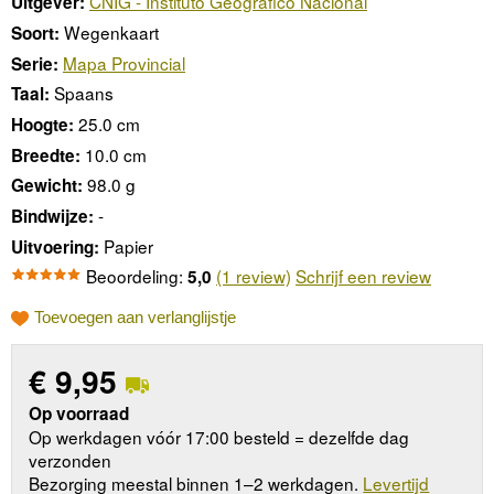
CNIG - Instituto Geográfico Nacional
Uitgever:
Wegenkaart
Soort:
Mapa Provincial
Serie:
Spaans
Taal:
25.0 cm
Hoogte:
10.0 cm
Breedte:
98.0 g
Gewicht:
-
Bindwijze:
Papier
Uitvoering:
Beoordeling:
(1 review)
Schrijf een review
5,0
Toevoegen aan verlanglijstje
€
9,95
Op voorraad
Op werkdagen vóór 17:00 besteld = dezelfde dag
verzonden
Bezorging meestal binnen 1–2 werkdagen.
Levertijd