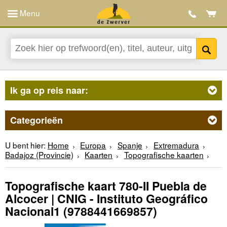
Menu
Ik ga op reis naar:
Categorieën
U bent hier:
Home
Europa
Spanje
Extremadura
Badajoz (Provincie)
Kaarten
Topografische kaarten
Topografische kaart 780-II Puebla de
Alcocer | CNIG - Instituto Geográfico
Nacional1
(9788441669857)