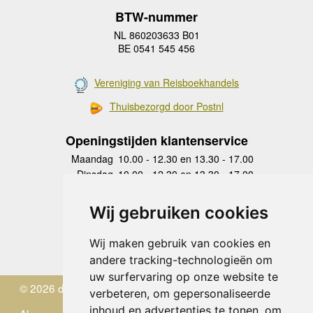
BTW-nummer
NL 860203633 B01
BE 0541 545 456
Vereniging van Reisboekhandels
Thuisbezorgd door Postnl
Openingstijden klantenservice
Maandag
10.00 - 12.30 en 13.30 - 17.00
Dinsdag
10.00 - 12.30 en 13.30 - 17.00
Woensdag
10.00 - 12.30 en 13.30 - 17.00
Donderdag
10.00 - 12.30 en 13.30 - 17.00
Wij gebruiken cookies
Vrijdag
10.00 - 12.30 en 13.30 - 17.00
Zaterdag
gesloten
Wij maken gebruik van cookies en
Zondag
gesloten
andere tracking-technologieën om
uw surfervaring op onze website te
© 2026 de Zwerver
verbeteren, om gepersonaliseerde
inhoud en advertenties te tonen, om