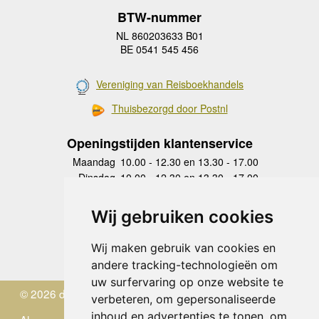
BTW-nummer
NL 860203633 B01
BE 0541 545 456
Vereniging van Reisboekhandels
Thuisbezorgd door Postnl
Openingstijden klantenservice
Maandag
10.00 - 12.30 en 13.30 - 17.00
Dinsdag
10.00 - 12.30 en 13.30 - 17.00
Woensdag
10.00 - 12.30 en 13.30 - 17.00
Donderdag
10.00 - 12.30 en 13.30 - 17.00
Wij gebruiken cookies
Vrijdag
10.00 - 12.30 en 13.30 - 17.00
Zaterdag
gesloten
Wij maken gebruik van cookies en
Zondag
gesloten
andere tracking-technologieën om
uw surfervaring op onze website te
© 2026 de Zwerver
verbeteren, om gepersonaliseerde
inhoud en advertenties te tonen, om