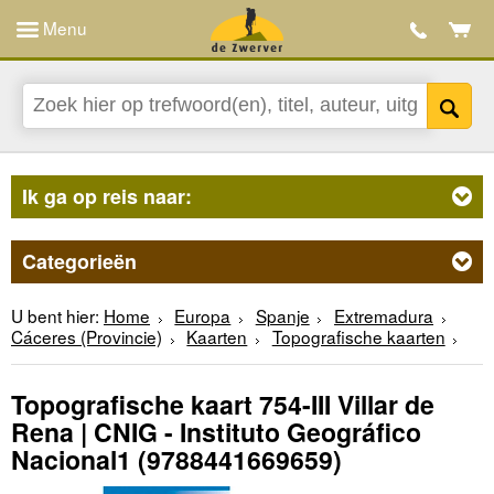
Menu
Ik ga op reis naar:
Categorieën
U bent hier:
Home
Europa
Spanje
Extremadura
Cáceres (Provincie)
Kaarten
Topografische kaarten
Topografische kaart 754-III Villar de
Rena | CNIG - Instituto Geográfico
Nacional1
(9788441669659)