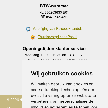
BTW-nummer
NL 860203633 B01
BE 0541 545 456
Vereniging van Reisboekhandels
Thuisbezorgd door Postnl
Openingstijden klantenservice
Maandag
10.00 - 12.30 en 13.30 - 17.00
Dinsdag
10.00 - 12.30 en 13.30 - 17.00
Woensdag
10.00 - 12.30 en 13.30 - 17.00
Donderdag
10.00 - 12.30 en 13.30 - 17.00
Wij gebruiken cookies
Vrijdag
10.00 - 12.30 en 13.30 - 17.00
Zaterdag
gesloten
Wij maken gebruik van cookies en
Zondag
gesloten
andere tracking-technologieën om
uw surfervaring op onze website te
© 2026 de Zwerver
verbeteren, om gepersonaliseerde
inhoud en advertenties te tonen, om