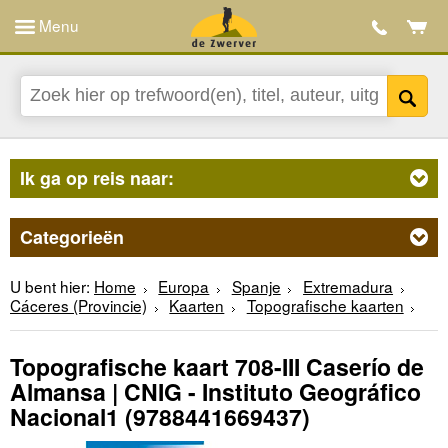
Menu
Ik ga op reis naar:
Categorieën
U bent hier:
Home
Europa
Spanje
Extremadura
Cáceres (Provincie)
Kaarten
Topografische kaarten
Topografische kaart 708-III Caserío de
Almansa | CNIG - Instituto Geográfico
Nacional1
(9788441669437)