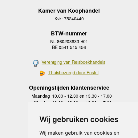
Kamer van Koophandel
Kvk: 75240440
BTW-nummer
NL 860203633 B01
BE 0541 545 456
Vereniging van Reisboekhandels
Thuisbezorgd door Postnl
Openingstijden klantenservice
Maandag
10.00 - 12.30 en 13.30 - 17.00
Dinsdag
10.00 - 12.30 en 13.30 - 17.00
Woensdag
10.00 - 12.30 en 13.30 - 17.00
Donderdag
10.00 - 12.30 en 13.30 - 17.00
Wij gebruiken cookies
Vrijdag
10.00 - 12.30 en 13.30 - 17.00
Zaterdag
gesloten
Wij maken gebruik van cookies en
Zondag
gesloten