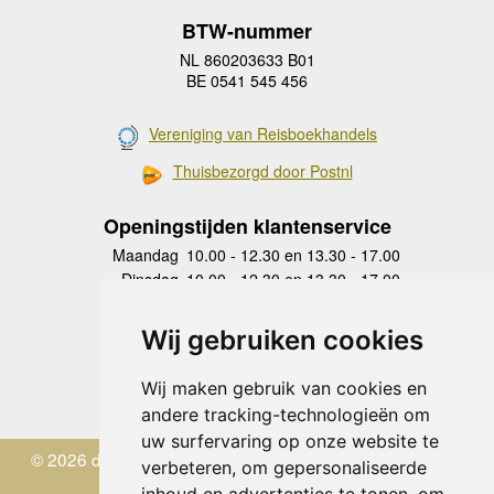
BTW-nummer
NL 860203633 B01
BE 0541 545 456
Vereniging van Reisboekhandels
Thuisbezorgd door Postnl
Openingstijden klantenservice
Maandag
10.00 - 12.30 en 13.30 - 17.00
Dinsdag
10.00 - 12.30 en 13.30 - 17.00
Woensdag
10.00 - 12.30 en 13.30 - 17.00
Donderdag
10.00 - 12.30 en 13.30 - 17.00
Wij gebruiken cookies
Vrijdag
10.00 - 12.30 en 13.30 - 17.00
Zaterdag
gesloten
Wij maken gebruik van cookies en
Zondag
gesloten
andere tracking-technologieën om
uw surfervaring op onze website te
© 2026 de Zwerver
verbeteren, om gepersonaliseerde
inhoud en advertenties te tonen, om