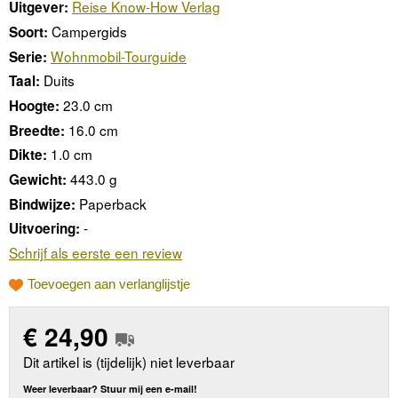
Reise Know-How Verlag
Uitgever:
Campergids
Soort:
Wohnmobil-Tourguide
Serie:
Duits
Taal:
23.0 cm
Hoogte:
16.0 cm
Breedte:
1.0 cm
Dikte:
443.0 g
Gewicht:
Paperback
Bindwijze:
-
Uitvoering:
Schrijf als eerste een review
Toevoegen aan verlanglijstje
€
24,90
Dit artikel is (tijdelijk) niet leverbaar
Weer leverbaar? Stuur mij een e-mail!