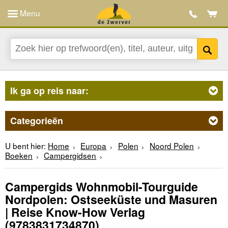
Menu
Ik ga op reis naar:
Categorieën
U bent hier:
Home
Europa
Polen
Noord Polen
Boeken
Campergidsen
Campergids Wohnmobil-Tourguide
Nordpolen: Ostseeküste und Masuren
| Reise Know-How Verlag
(9783831734870)