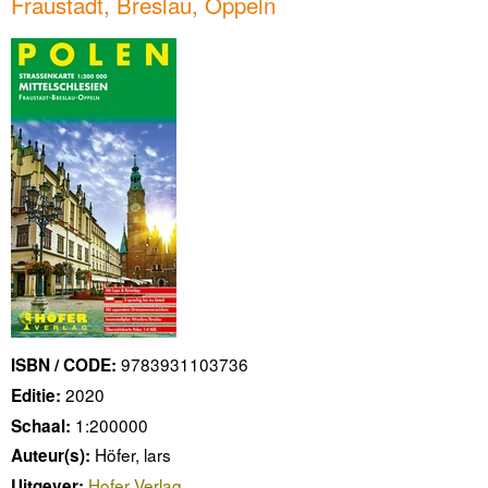
Fraustadt, Breslau, Oppeln
9783931103736
ISBN / CODE:
2020
Editie:
1:200000
Schaal:
Höfer, lars
Auteur(s):
Hofer Verlag
Uitgever: