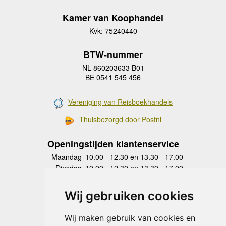
Kamer van Koophandel
Kvk: 75240440
BTW-nummer
NL 860203633 B01
BE 0541 545 456
Vereniging van Reisboekhandels
Thuisbezorgd door Postnl
Openingstijden klantenservice
Maandag
10.00 - 12.30 en 13.30 - 17.00
Dinsdag
10.00 - 12.30 en 13.30 - 17.00
Woensdag
10.00 - 12.30 en 13.30 - 17.00
Donderdag
10.00 - 12.30 en 13.30 - 17.00
Wij gebruiken cookies
Vrijdag
10.00 - 12.30 en 13.30 - 17.00
Zaterdag
gesloten
Wij maken gebruik van cookies en
Zondag
gesloten