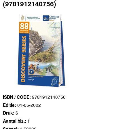
(9781912140756)
9781912140756
ISBN / CODE:
01-05-2022
Editie:
6
Druk:
1
Aantal blz.:
1:50000
Schaal: