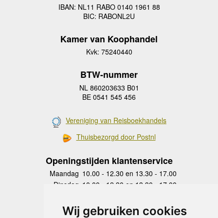
IBAN: NL11 RABO 0140 1961 88
BIC: RABONL2U
Kamer van Koophandel
Kvk: 75240440
BTW-nummer
NL 860203633 B01
BE 0541 545 456
Vereniging van Reisboekhandels
Thuisbezorgd door Postnl
Openingstijden klantenservice
Maandag
10.00 - 12.30 en 13.30 - 17.00
Dinsdag
10.00 - 12.30 en 13.30 - 17.00
Woensdag
10.00 - 12.30 en 13.30 - 17.00
Donderdag
10.00 - 12.30 en 13.30 - 17.00
Wij gebruiken cookies
Vrijdag
10.00 - 12.30 en 13.30 - 17.00