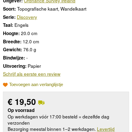
Ordnance Survey Ireland
Uitgever:
Topografische kaart, Wandelkaart
Soort:
Discovery
Serie:
Engels
Taal:
20.0 cm
Hoogte:
12.0 cm
Breedte:
76.0 g
Gewicht:
-
Bindwijze:
Papier
Uitvoering:
Schrijf als eerste een review
Toevoegen aan verlanglijstje
€
19,50
Op voorraad
Op werkdagen vóór 17:00 besteld = dezelfde dag
verzonden
Bezorging meestal binnen 1–2 werkdagen.
Levertijd