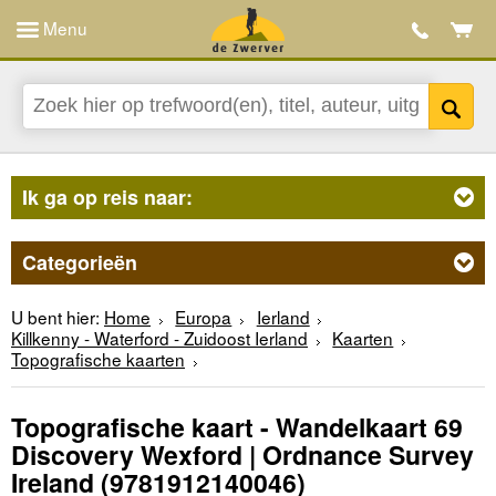
Menu
Ik ga op reis naar:
Categorieën
U bent hier:
Home
Europa
Ierland
Killkenny - Waterford - Zuidoost Ierland
Kaarten
Topografische kaarten
Topografische kaart - Wandelkaart 69
Discovery Wexford | Ordnance Survey
Ireland
(9781912140046)