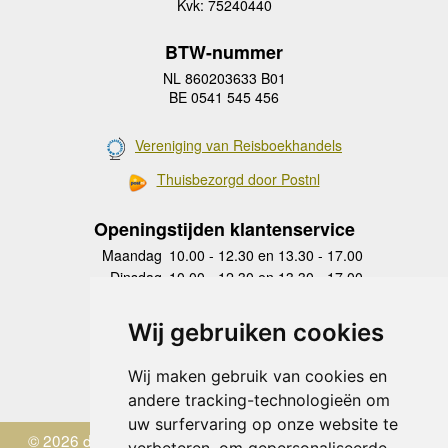
Kvk: 75240440
BTW-nummer
NL 860203633 B01
BE 0541 545 456
Vereniging van Reisboekhandels
Thuisbezorgd door Postnl
Openingstijden klantenservice
Maandag
10.00 - 12.30 en 13.30 - 17.00
Dinsdag
10.00 - 12.30 en 13.30 - 17.00
Woensdag
10.00 - 12.30 en 13.30 - 17.00
Donderdag
10.00 - 12.30 en 13.30 - 17.00
Wij gebruiken cookies
Vrijdag
10.00 - 12.30 en 13.30 - 17.00
Zaterdag
gesloten
Wij maken gebruik van cookies en
Zondag
gesloten
andere tracking-technologieën om
uw surfervaring op onze website te
© 2026 de Zwerver
verbeteren, om gepersonaliseerde