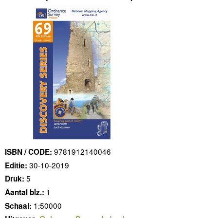
9781912140046
ISBN / CODE:
30-10-2019
Editie:
5
Druk:
1
Aantal blz.:
1:50000
Schaal: