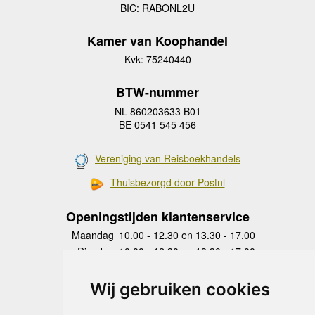
BIC: RABONL2U
Kamer van Koophandel
Kvk: 75240440
BTW-nummer
NL 860203633 B01
BE 0541 545 456
Vereniging van Reisboekhandels
Thuisbezorgd door Postnl
Openingstijden klantenservice
Maandag
10.00 - 12.30 en 13.30 - 17.00
Dinsdag
10.00 - 12.30 en 13.30 - 17.00
Woensdag
10.00 - 12.30 en 13.30 - 17.00
Donderdag
10.00 - 12.30 en 13.30 - 17.00
Wij gebruiken cookies
Vrijdag
10.00 - 12.30 en 13.30 - 17.00
Zaterdag
gesloten