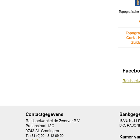
Topografische 
Topogra
Cork - K
Zuid
Faceb
Reisboekw
Contactgegevens
Bankgeg
Reisboekwinkel de Zwerver B.V.
IBAN: NL11 
BIC: RABON
Protonstraat 13C
9743 AL Groningen
: +31 (0)50 - 3 12 69 50
T
Kamer va