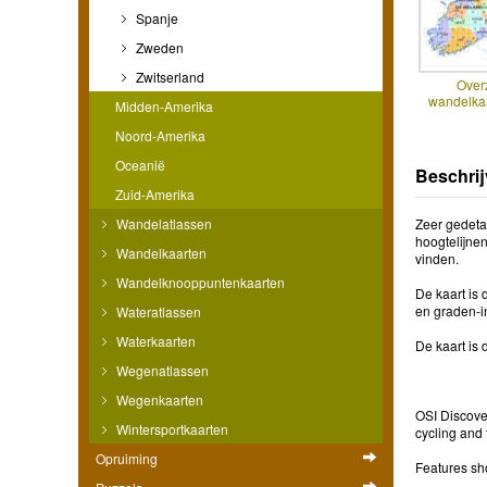
Spanje
Zweden
Zwitserland
Over
wandelkaa
Midden-Amerika
Noord-Amerika
Oceanië
Beschrij
Zuid-Amerika
Wandelatlassen
Zeer gedeta
hoogtelijnen
Wandelkaarten
vinden.
Wandelknooppuntenkaarten
De kaart is
en graden-in
Wateratlassen
Waterkaarten
De kaart is 
Wegenatlassen
Wegenkaarten
OSI Discover
Wintersportkaarten
cycling and 
Opruiming
Features sh