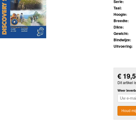
Serie:
Taal:
Hoogte:
Breedte:
Dikte:
Gewicht:
Bindwijze:
Uitvoering:
€
19,
Dit artikel i
Weer leverb
Houd mij