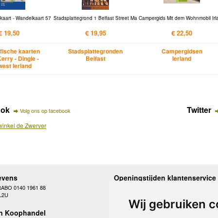
kaart - Wandelkaart 57
Stadsplattegrond 1 Belfast Street Ma
Campergids Mit dem Wohnmobil Irl
€ 19,50
€ 19,95
€ 22,50
fische kaarten
Stadsplattegronden
Campergidsen
erry - Dingle -
Belfast
Ierland
west Ierland
ook
Twitter
Volg ons op facebook
inkel de Zwerver
evens
Openingstijden klantenservice
RABO 0140 1961 88
Maandag
10.00 - 12.30 en 13
L2U
Dinsdag
10.00 - 12.30 en 13
Wij gebruiken c
Woensdag
10.00 - 12.30 en 13
n Koophandel
Donderdag
10.00 - 12.30 en 13