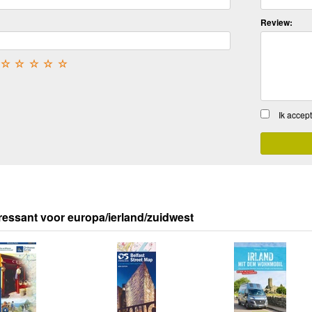
Review:
☆
☆
☆
☆
☆
Ik accep
ressant voor europa/ierland/zuidwest