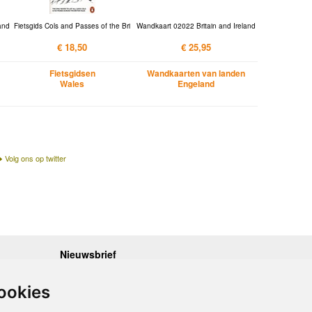
and
Fietsgids Cols and Passes of the Bri
Wandkaart 02022 Britain and Ireland
€ 18,50
€ 25,95
Fietsgidsen
Wandkaarten van landen
Wales
Engeland
Volg ons op twitter
Nieuwsbrief
.30 - 17.00
Op de hoogte blijven van nieuwe reisgidsen,
travelgadgets en kaarten? Geef u op voor onze
.30 - 17.00
ookies
nieuwsbrief. U ontvangt de nieuwsbrief 1x per maand.
.30 - 17.00
.30 - 17.00
Bekijk hier onze laatste nieuwsbrief: