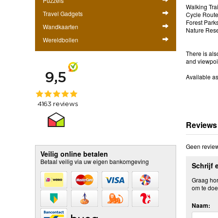
Puzzels
Walking Trai
Travel Gadgets
Cycle Rout
Forest Park
Wandkaarten
Nature Res
Wereldbollen
There is als
and viewpoi
Available a
Reviews
Geen review
Veilig online betalen
Betaal veilig via uw eigen bankomgeving
Schrijf 
Graag hore
om te doe
Naam: