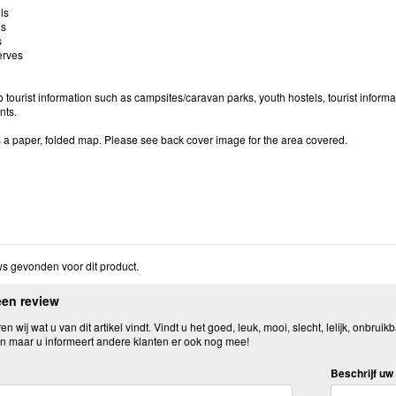
ls
es
s
erves
o tourist information such as campsites/caravan parks, youth hostels, tourist informat
nts.
s a paper, folded map. Please see back cover image for the area covered.
s gevonden voor dit product.
een review
n wij wat u van dit artikel vindt. Vindt u het goed, leuk, mooi, slecht, lelijk, onbruikb
n maar u informeert andere klanten er ook nog mee!
Beschrijf uw 