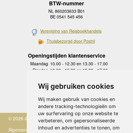
BTW-nummer
NL 860203633 B01
BE 0541 545 456
Vereniging van Reisboekhandels
Thuisbezorgd door Postnl
Openingstijden klantenservice
Maandag
10.00 - 12.30 en 13.30 - 17.00
Dinsdag
10.00 - 12.30 en 13.30 - 17.00
Woensdag
10.00 - 12.30 en 13.30 - 17.00
Donderdag
10.00 - 12.30 en 13.30 - 17.00
Wij gebruiken cookies
Vrijdag
10.00 - 12.30 en 13.30 - 17.00
Zaterdag
gesloten
Wij maken gebruik van cookies en
Zondag
gesloten
andere tracking-technologieën om
uw surfervaring op onze website te
© 2026 de Zwerver
verbeteren, om gepersonaliseerde
inhoud en advertenties te tonen, om
Algemene Voorwaarden