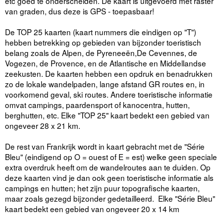
etc goed te onderscheiden. De kaart is uitgevoerd met raster
van graden, dus deze is GPS - toepasbaar!
De TOP 25 kaarten (kaart nummers die eindigen op "T")
hebben betrekking op gebieden van bijzonder toeristisch
belang zoals de Alpen, de Pyreneeën,De Cevennes, de
Vogezen, de Provence, en de Atlantische en Middellandse
zeekusten. De kaarten hebben een opdruk en benadrukken
zo de lokale wandelpaden, lange afstand GR routes en, in
voorkomend geval, ski routes. Andere toeristische informatie
omvat campings, paardensport of kanocentra, hutten,
berghutten, etc. Elke "TOP 25" kaart bedekt een gebied van
ongeveer 28 x 21 km.
De rest van Frankrijk wordt in kaart gebracht met de "Série
Bleu" (eindigend op O = ouest of E = est) welke geen speciale
extra overdruk heeft om de wandelroutes aan te duiden. Op
deze kaarten vind je dan ook geen toeristische informatie als
campings en hutten; het zijn puur topografische kaarten,
maar zoals gezegd bijzonder gedetailleerd. Elke "Série Bleu"
kaart bedekt een gebied van ongeveer 20 x 14 km