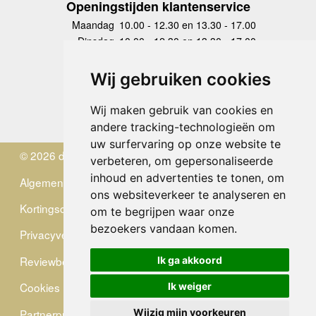
Openingstijden klantenservice
Maandag
10.00 - 12.30 en 13.30 - 17.00
Dinsdag
10.00 - 12.30 en 13.30 - 17.00
Woensdag
10.00 - 12.30 en 13.30 - 17.00
Donderdag
10.00 - 12.30 en 13.30 - 17.00
Wij gebruiken cookies
Vrijdag
10.00 - 12.30 en 13.30 - 17.00
Zaterdag
gesloten
Wij maken gebruik van cookies en
Zondag
gesloten
andere tracking-technologieën om
uw surfervaring op onze website te
© 2026 de Zwerver
verbeteren, om gepersonaliseerde
inhoud en advertenties te tonen, om
Algemene Voorwaarden
ons websiteverkeer te analyseren en
Kortingscode
om te begrijpen waar onze
bezoekers vandaan komen.
Privacyverklaring
Reviewbeleid
Ik ga akkoord
Cookies
Ik weiger
Partnerprogramma
Wijzig mijn voorkeuren