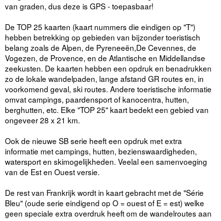
van graden, dus deze is GPS - toepasbaar!
De TOP 25 kaarten (kaart nummers die eindigen op "T")
hebben betrekking op gebieden van bijzonder toeristisch
belang zoals de Alpen, de Pyreneeën,De Cevennes, de
Vogezen, de Provence, en de Atlantische en Middellandse
zeekusten. De kaarten hebben een opdruk en benadrukken
zo de lokale wandelpaden, lange afstand GR routes en, in
voorkomend geval, ski routes. Andere toeristische informatie
omvat campings, paardensport of kanocentra, hutten,
berghutten, etc. Elke "TOP 25" kaart bedekt een gebied van
ongeveer 28 x 21 km.
Ook de nieuwe SB serie heeft een opdruk met extra
informatie met campings, hutten, bezienswaardigheden,
watersport en skimogelijkheden. Veelal een samenvoeging
van de Est en Ouest versie.
De rest van Frankrijk wordt in kaart gebracht met de "Série
Bleu" (oude serie eindigend op O = ouest of E = est) welke
geen speciale extra overdruk heeft om de wandelroutes aan