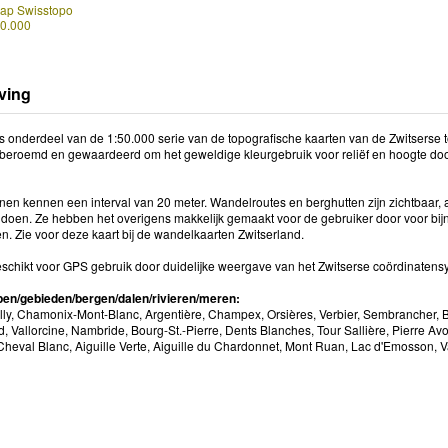
Map Swisstopo
50.000
ving
s onderdeel van de 1:50.000 serie van de topografische kaarten van de Zwitserse top
n beroemd en gewaardeerd om het geweldige kleurgebruik voor reliëf en hoogte do
jnen kennen een interval van 20 meter. Wandelroutes en berghutten zijn zichtbaar, 
 doen. Ze hebben het overigens makkelijk gemaakt voor de gebruiker door voor bij
en. Zie voor deze kaart bij de wandelkaarten Zwitserland.
eschikt voor GPS gebruik door duidelijke weergave van het Zwitserse coördinatens
en/gebieden/bergen/dalen/rivieren/meren:
ully, Chamonix-Mont-Blanc, Argentière, Champex, Orsières, Verbier, Sembrancher, B
, Vallorcine, Nambride, Bourg-St.-Pierre, Dents Blanches, Tour Sallière, Pierre Avoi,
Cheval Blanc, Aiguille Verte, Aiguille du Chardonnet, Mont Ruan, Lac d'Emosson, Va