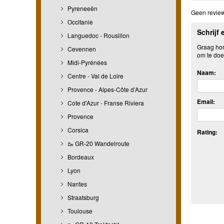
Pyreneeën
Geen review
Occitanie
Schrijf 
Languedoc - Rousillon
Graag hore
Cevennen
om te doe
Midi-Pyrénées
Naam:
Centre - Val de Loire
Provence - Alpes-Côte d’Azur
Email:
Cote d'Azur - Franse Riviera
Provence
Corsica
Rating:
🥾 GR-20 Wandelroute
Bordeaux
Lyon
Nantes
Straatsburg
Toulouse