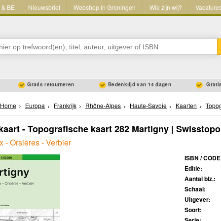
L & BE
Nieuwsbrief
Webshop in Groningen
Wie zijn wij?
Vacature
Gratis retourneren
Bedenktijd van 14 dagen
Gratis
Home
Europa
Frankrijk
Rhône-Alpes
Haute-Savoie
Kaarten
Topog
aart - Topografische kaart 282 Martigny | Swisstopo
- Orsières - Verbier
ISBN / CODE
Editie:
Aantal blz.:
Schaal:
Uitgever:
Soort:
Serie: