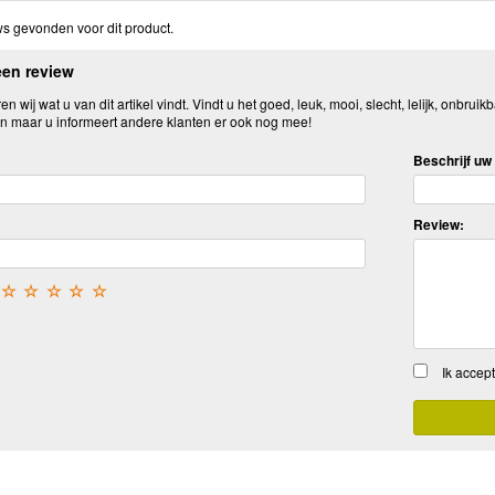
s gevonden voor dit product.
een review
n wij wat u van dit artikel vindt. Vindt u het goed, leuk, mooi, slecht, lelijk, onbruikb
n maar u informeert andere klanten er ook nog mee!
Beschrijf uw 
Review:
☆
☆
☆
☆
☆
Ik accep