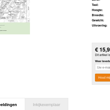
Taal:
Hoogte:
Breedte:
Gewicht:
Uitvoering:
€
15,
Dit artikel i
Weer leverb
Houd mij
eeldingen
Inkijkexemplaar