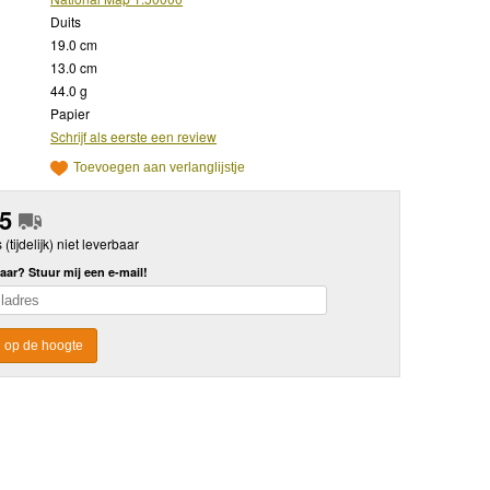
Duits
19.0 cm
13.0 cm
44.0 g
Papier
Schrijf als eerste een review
Toevoegen aan verlanglijstje
95
s (tijdelijk) niet leverbaar
aar? Stuur mij een e-mail!
 op de hoogte