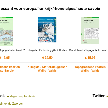
ressant voor europa/frankrijk/rhone-alpes/haute-savoie
Topografische kaart 26
Klimgids - Klettersteiggids 1 Hochto
Wandelkaart - Topografische kaart
€ 15,95
€ 32,50
€ 15,95
fische kaarten
Klimgids - Klettersteiggidsen
Topografische kaarten
te-Savoie
Wallis - Valais
Wallis - Valais
ook
Twitter
Volg ons op facebook
inkel de Zwerver