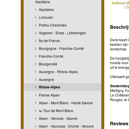
Aquitaine
National 
1:
Aquitaine
Limousin
Poitou-Charentes
Beschrij
Vogezen - Elzas - Lotharingen
Deze kaart i
Île-de-France
kaarten zij
Bourgogne - Franche-Comté
landschap.
Franche-Comté
De hoogteli
moeite voor
Bourgondië
uit te breng
Auvergne - Rhône-Alpes
Uiteraard g
Auvergne
Steden/dorp
Rhône-Alpes
Martigny, F
Franse Alpen
Le Châtelard
Rouges, le 
Alpen - Mont Blanc - Haute Savoie
🥾 Tour de Mont Blanc
Alpen - Vanoise - Savoie
Reviews
Alpen - Vaucluse - Drome - Vercors