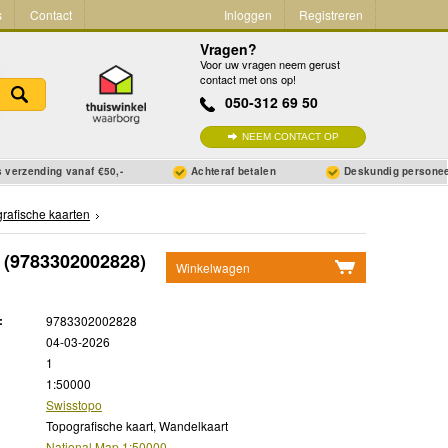
s
Contact
Inloggen
Registreren
Vragen?
Voor uw vragen neem gerust
contact met ons op!
050-312 69 50
NEEM CONTACT OP
 verzending vanaf €50,-
Achteraf betalen
Deskundig persone
rafische kaarten
(9783302002828)
Winkelwagen
Geen items in winkelwagen
:
9783302002828
Ga naar winkelwagen
04-03-2026
1
1:50000
Swisstopo
Topografische kaart, Wandelkaart
National Map 1:50000