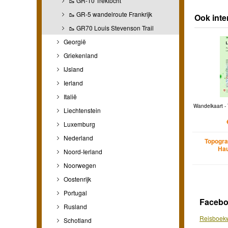
🥾 GR-10 Trektocht
🥾 GR-5 wandelroute Frankrijk
Ook inte
🥾 GR70 Louis Stevenson Trail
Georgië
Griekenland
IJsland
Ierland
Italië
Wandelkaart - 
Liechtenstein
Luxemburg
Nederland
Topogra
Hau
Noord-Ierland
Noorwegen
Oostenrijk
Portugal
Faceb
Rusland
Reisboekw
Schotland