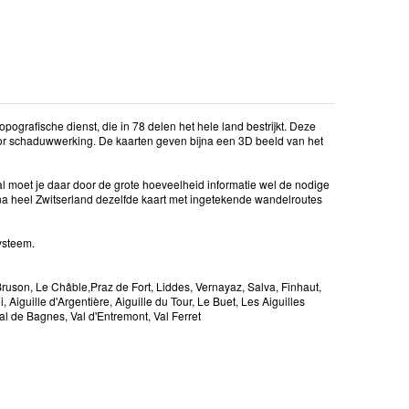
ografische dienst, die in 78 delen het hele land bestrijkt. Deze
or schaduwwerking. De kaarten geven bijna een 3D beeld van het
al moet je daar door de grote hoeveelheid informatie wel de nodige
na heel Zwitserland dezelfde kaart met ingetekende wandelroutes
ysteem.
ruson, Le Châble,Praz de Fort, Liddes, Vernayaz, Salva, Finhaut,
 Aiguille d'Argentière, Aiguille du Tour, Le Buet, Les Aiguilles
l de Bagnes, Val d'Entremont, Val Ferret