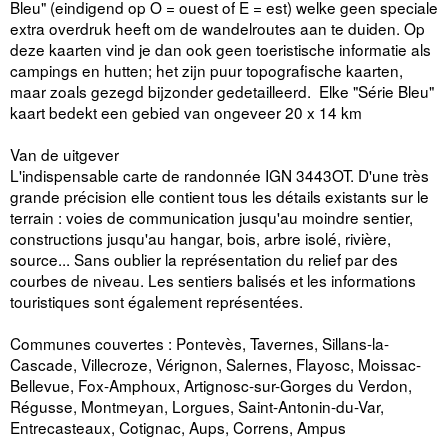
Bleu" (eindigend op O = ouest of E = est) welke geen speciale
extra overdruk heeft om de wandelroutes aan te duiden. Op
deze kaarten vind je dan ook geen toeristische informatie als
campings en hutten; het zijn puur topografische kaarten,
maar zoals gezegd bijzonder gedetailleerd. Elke "Série Bleu"
kaart bedekt een gebied van ongeveer 20 x 14 km
Van de uitgever
L'indispensable carte de randonnée IGN 3443OT. D'une très
grande précision elle contient tous les détails existants sur le
terrain : voies de communication jusqu'au moindre sentier,
constructions jusqu'au hangar, bois, arbre isolé, rivière,
source... Sans oublier la représentation du relief par des
courbes de niveau. Les sentiers balisés et les informations
touristiques sont également représentées.
Communes couvertes : Pontevès, Tavernes, Sillans-la-
Cascade, Villecroze, Vérignon, Salernes, Flayosc, Moissac-
Bellevue, Fox-Amphoux, Artignosc-sur-Gorges du Verdon,
Régusse, Montmeyan, Lorgues, Saint-Antonin-du-Var,
Entrecasteaux, Cotignac, Aups, Correns, Ampus