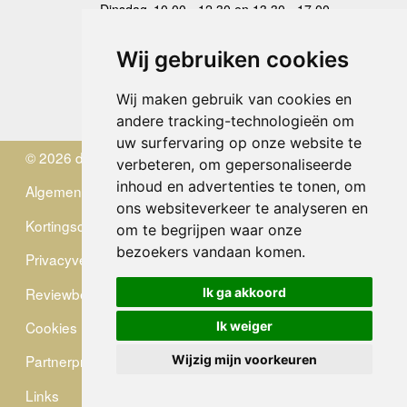
Dinsdag
10.00 - 12.30 en 13.30 - 17.00
Woensdag
10.00 - 12.30 en 13.30 - 17.00
Donderdag
10.00 - 12.30 en 13.30 - 17.00
Wij gebruiken cookies
Vrijdag
10.00 - 12.30 en 13.30 - 17.00
Zaterdag
gesloten
Wij maken gebruik van cookies en
Zondag
gesloten
andere tracking-technologieën om
uw surfervaring op onze website te
© 2026 de Zwerver
verbeteren, om gepersonaliseerde
inhoud en advertenties te tonen, om
Algemene Voorwaarden
ons websiteverkeer te analyseren en
Kortingscode
om te begrijpen waar onze
bezoekers vandaan komen.
Privacyverklaring
Reviewbeleid
Ik ga akkoord
Cookies
Ik weiger
Partnerprogramma
Wijzig mijn voorkeuren
Links