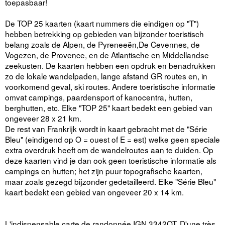
toepasbaar!
De TOP 25 kaarten (kaart nummers die eindigen op "T")
hebben betrekking op gebieden van bijzonder toeristisch
belang zoals de Alpen, de Pyreneeën,De Cevennes, de
Vogezen, de Provence, en de Atlantische en Middellandse
zeekusten. De kaarten hebben een opdruk en benadrukken
zo de lokale wandelpaden, lange afstand GR routes en, in
voorkomend geval, ski routes. Andere toeristische informatie
omvat campings, paardensport of kanocentra, hutten,
berghutten, etc. Elke "TOP 25" kaart bedekt een gebied van
ongeveer 28 x 21 km.
De rest van Frankrijk wordt in kaart gebracht met de "Série
Bleu" (eindigend op O = ouest of E = est) welke geen speciale
extra overdruk heeft om de wandelroutes aan te duiden. Op
deze kaarten vind je dan ook geen toeristische informatie als
campings en hutten; het zijn puur topografische kaarten,
maar zoals gezegd bijzonder gedetailleerd. Elke "Série Bleu"
kaart bedekt een gebied van ongeveer 20 x 14 km.
L'indispensable carte de randonnée IGN 3342OT. D'une très