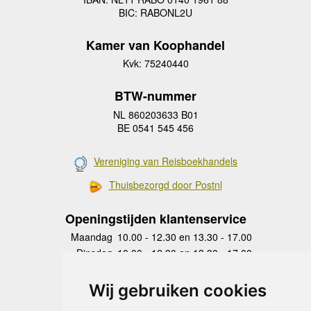
BIC: RABONL2U
Kamer van Koophandel
Kvk: 75240440
BTW-nummer
NL 860203633 B01
BE 0541 545 456
Vereniging van Reisboekhandels
Thuisbezorgd door Postnl
Openingstijden klantenservice
Maandag
10.00 - 12.30 en 13.30 - 17.00
Dinsdag
10.00 - 12.30 en 13.30 - 17.00
Woensdag
10.00 - 12.30 en 13.30 - 17.00
Donderdag
10.00 - 12.30 en 13.30 - 17.00
Wij gebruiken cookies
Vrijdag
10.00 - 12.30 en 13.30 - 17.00