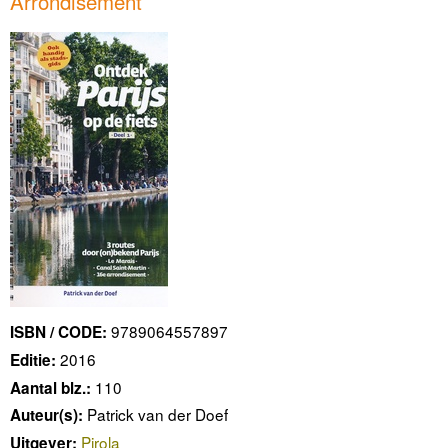
Arrondisement
9789064557897
ISBN / CODE:
2016
Editie:
110
Aantal blz.:
Patrick van der Doef
Auteur(s):
Pirola
Uitgever: