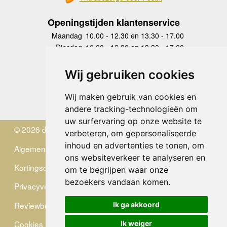
Openingstijden klantenservice
Maandag
10.00 - 12.30 en 13.30 - 17.00
Dinsdag
10.00 - 12.30 en 13.30 - 17.00
Woensdag
10.00 - 12.30 en 13.30 - 17.00
Donderdag
10.00 - 12.30 en 13.30 - 17.00
Wij gebruiken cookies
Vrijdag
10.00 - 12.30 en 13.30 - 17.00
Zaterdag
gesloten
Wij maken gebruik van cookies en
Zondag
gesloten
andere tracking-technologieën om
uw surfervaring op onze website te
© 2026 de Zwerver
verbeteren, om gepersonaliseerde
inhoud en advertenties te tonen, om
Algemene Voorwaarden
ons websiteverkeer te analyseren en
Kortingscode
om te begrijpen waar onze
bezoekers vandaan komen.
Privacyverklaring
Reviewbeleid
Ik ga akkoord
Cookies
Ik weiger