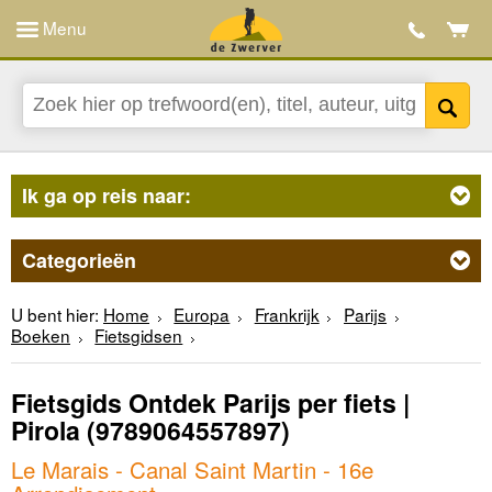
Menu
Ik ga op reis naar:
Categorieën
U bent hier:
Home
Europa
Frankrijk
Parijs
Boeken
Fietsgidsen
Fietsgids Ontdek Parijs per fiets |
Pirola
(9789064557897)
Le Marais - Canal Saint Martin - 16e