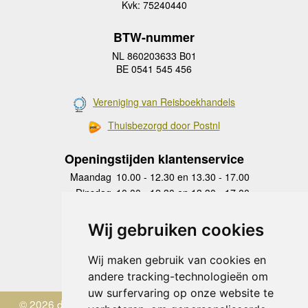
Kvk: 75240440
BTW-nummer
NL 860203633 B01
BE 0541 545 456
Vereniging van Reisboekhandels
Thuisbezorgd door Postnl
Openingstijden klantenservice
Maandag
10.00 - 12.30 en 13.30 - 17.00
Dinsdag
10.00 - 12.30 en 13.30 - 17.00
Woensdag
10.00 - 12.30 en 13.30 - 17.00
Donderdag
10.00 - 12.30 en 13.30 - 17.00
Wij gebruiken cookies
Vrijdag
10.00 - 12.30 en 13.30 - 17.00
Zaterdag
gesloten
Wij maken gebruik van cookies en
Zondag
gesloten
andere tracking-technologieën om
uw surfervaring op onze website te
© 2026 de Zwerver