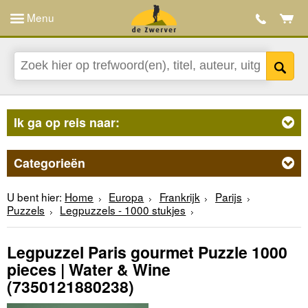
Menu
Ik ga op reis naar:
Categorieën
U bent hier:
Home
Europa
Frankrijk
Parijs
Puzzels
Legpuzzels - 1000 stukjes
Legpuzzel Paris gourmet Puzzle 1000
pieces | Water & Wine
(7350121880238)