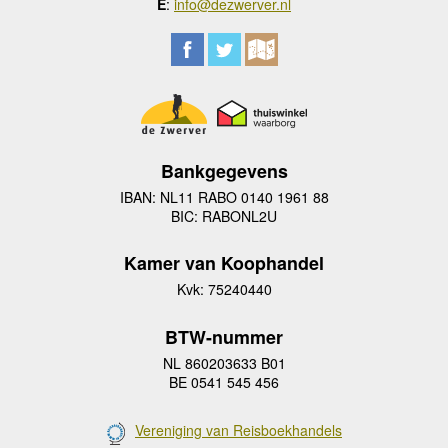
E
:
info@dezwerver.nl
Bankgegevens
IBAN: NL11 RABO 0140 1961 88
BIC: RABONL2U
Kamer van Koophandel
Kvk: 75240440
BTW-nummer
NL 860203633 B01
BE 0541 545 456
Vereniging van Reisboekhandels