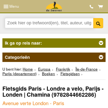
Menu
Ik ga op reis naar:
Categorieën
U bent hier:
Home
Europa
Frankrijk
Île-de-France
Parijs (departement)
Boeken
Fietsgidsen
Fietsgids Paris - Londre a velo, Parijs -
Londen | Chamina
(9782844662286)
Avenue verte London - Paris