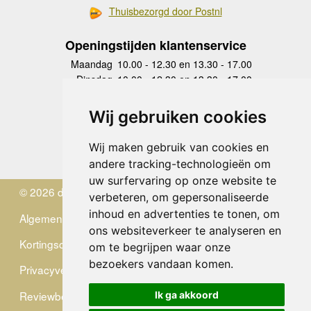
Thuisbezorgd door Postnl
Openingstijden klantenservice
Maandag
10.00 - 12.30 en 13.30 - 17.00
Dinsdag
10.00 - 12.30 en 13.30 - 17.00
Woensdag
10.00 - 12.30 en 13.30 - 17.00
Donderdag
10.00 - 12.30 en 13.30 - 17.00
Wij gebruiken cookies
Vrijdag
10.00 - 12.30 en 13.30 - 17.00
Zaterdag
gesloten
Wij maken gebruik van cookies en
Zondag
gesloten
andere tracking-technologieën om
uw surfervaring op onze website te
© 2026 de Zwerver
verbeteren, om gepersonaliseerde
inhoud en advertenties te tonen, om
Algemene Voorwaarden
ons websiteverkeer te analyseren en
Kortingscode
om te begrijpen waar onze
bezoekers vandaan komen.
Privacyverklaring
Reviewbeleid
Ik ga akkoord