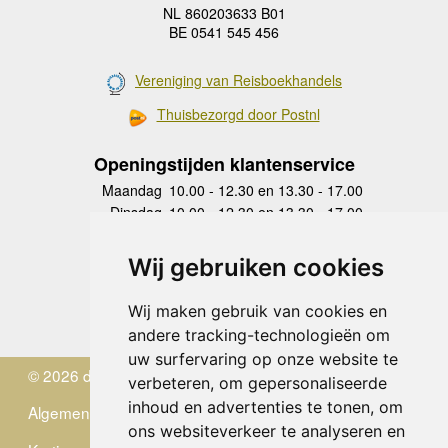
NL 860203633 B01
BE 0541 545 456
Vereniging van Reisboekhandels
Thuisbezorgd door Postnl
Openingstijden klantenservice
Maandag
10.00 - 12.30 en 13.30 - 17.00
Dinsdag
10.00 - 12.30 en 13.30 - 17.00
Woensdag
10.00 - 12.30 en 13.30 - 17.00
Donderdag
10.00 - 12.30 en 13.30 - 17.00
Wij gebruiken cookies
Vrijdag
10.00 - 12.30 en 13.30 - 17.00
Zaterdag
gesloten
Wij maken gebruik van cookies en
Zondag
gesloten
andere tracking-technologieën om
uw surfervaring op onze website te
© 2026 de Zwerver
verbeteren, om gepersonaliseerde
inhoud en advertenties te tonen, om
Algemene Voorwaarden
ons websiteverkeer te analyseren en