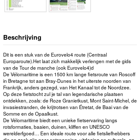
Beschrijving
Dit is een stuk van de Eurovelo4 route (Centraal
Europaroute).Het laat zich makkelijk verlengen met de gids
van de Tour de manche (ook Eurovelo4)d
De Vélomaritime is een 1500 km lange fietsroute van Roscoff
in Bretagne tot aan Bray-Dunes in het uiterste noorden van
Frankrijk, anders gezegd, van Het Kanaal tot de Noordzee.
Op deze fietstocht zul je tal van legendarische plaatsen
ontdekken, zoals: de Roze Granietkust, Mont Saint-Michel, de
invasiestranden, de krijtrotsen van Étretat, de Baai van de
Somme en de Opaalkust.
De Vélomaritime biedt een unieke fietservaring langs
rotsformaties, baaien, duinen, kliffen en UNESCO
werelderfgoed… Een ideale route voor alle fietsliefhebbers
die op zoek zijn naar ontspanning, uitdaging en culturele- en