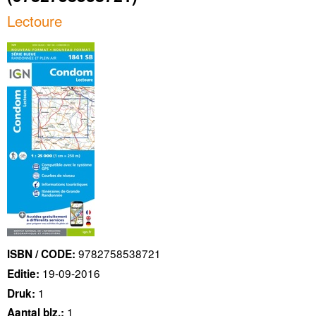
Lectoure
9782758538721
ISBN / CODE:
19-09-2016
Editie:
1
Druk:
1
Aantal blz.: