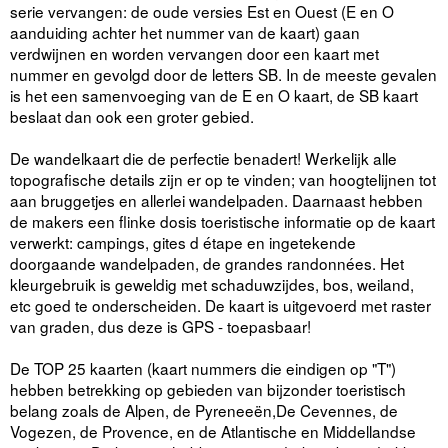
serie vervangen: de oude versies Est en Ouest (E en O
aanduiding achter het nummer van de kaart) gaan
verdwijnen en worden vervangen door een kaart met
nummer en gevolgd door de letters SB. In de meeste gevalen
is het een samenvoeging van de E en O kaart, de SB kaart
beslaat dan ook een groter gebied.
De wandelkaart die de perfectie benadert! Werkelijk alle
topografische details zijn er op te vinden; van hoogtelijnen tot
aan bruggetjes en allerlei wandelpaden. Daarnaast hebben
de makers een flinke dosis toeristische informatie op de kaart
verwerkt: campings, gites d étape en ingetekende
doorgaande wandelpaden, de grandes randonnées. Het
kleurgebruik is geweldig met schaduwzijdes, bos, weiland,
etc goed te onderscheiden. De kaart is uitgevoerd met raster
van graden, dus deze is GPS - toepasbaar!
De TOP 25 kaarten (kaart nummers die eindigen op "T")
hebben betrekking op gebieden van bijzonder toeristisch
belang zoals de Alpen, de Pyreneeën,De Cevennes, de
Vogezen, de Provence, en de Atlantische en Middellandse