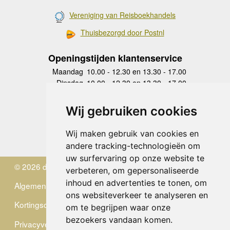
Vereniging van Reisboekhandels
Thuisbezorgd door Postnl
Openingstijden klantenservice
Maandag
10.00 - 12.30 en 13.30 - 17.00
Dinsdag
10.00 - 12.30 en 13.30 - 17.00
Woensdag
10.00 - 12.30 en 13.30 - 17.00
Donderdag
10.00 - 12.30 en 13.30 - 17.00
Wij gebruiken cookies
Vrijdag
10.00 - 12.30 en 13.30 - 17.00
Zaterdag
gesloten
Wij maken gebruik van cookies en
Zondag
gesloten
andere tracking-technologieën om
uw surfervaring op onze website te
© 2026 de Zwerver
verbeteren, om gepersonaliseerde
inhoud en advertenties te tonen, om
Algemene Voorwaarden
ons websiteverkeer te analyseren en
Kortingscode
om te begrijpen waar onze
bezoekers vandaan komen.
Privacyverklaring