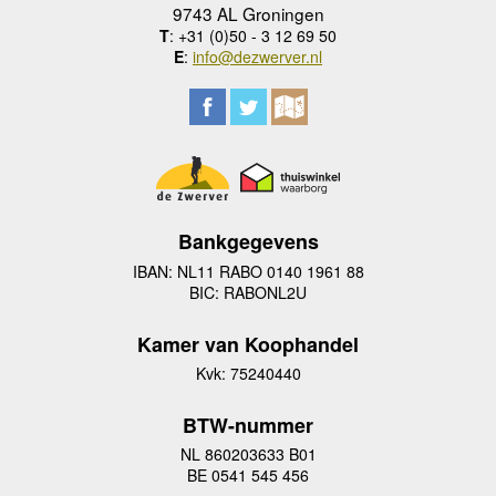
9743 AL Groningen
T
: +31 (0)50 - 3 12 69 50
E
:
info@dezwerver.nl
Bankgegevens
IBAN: NL11 RABO 0140 1961 88
BIC: RABONL2U
Kamer van Koophandel
Kvk: 75240440
BTW-nummer
NL 860203633 B01
BE 0541 545 456