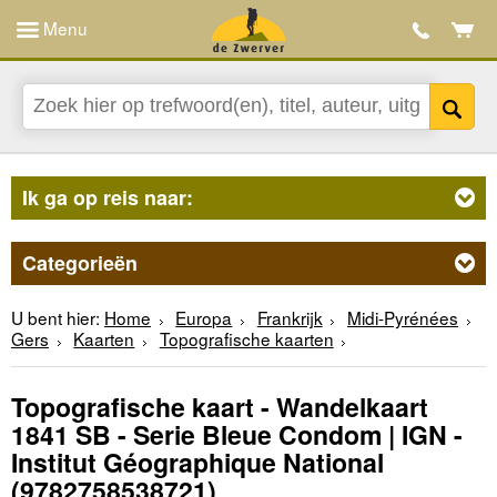
Menu
Ik ga op reis naar:
Categorieën
U bent hier:
Home
Europa
Frankrijk
Midi-Pyrénées
Gers
Kaarten
Topografische kaarten
Topografische kaart - Wandelkaart
1841 SB - Serie Bleue Condom | IGN -
Institut Géographique National
(9782758538721)