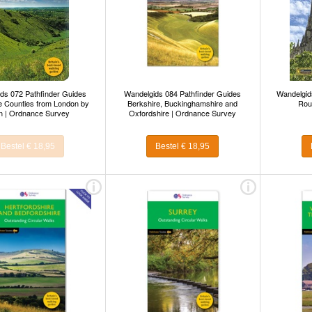
ds 072 Pathfinder Guides
Wandelgids 084 Pathfinder Guides
Wandelgids
 Counties from London by
Berkshire, Buckinghamshire and
Rout
in | Ordnance Survey
Oxfordshire | Ordnance Survey
Bestel € 18,95
Bestel € 18,95