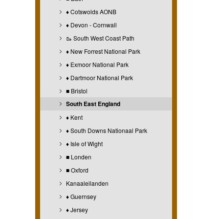
♦ Cotswolds AONB
♦ Devon - Cornwall
🥾 South West Coast Path
♦ New Forrest National Park
♦ Exmoor National Park
♦ Dartmoor National Park
■ Bristol
South East England
♦ Kent
♦ South Downs Nationaal Park
♦ Isle of Wight
■ Londen
■ Oxford
Kanaaleilanden
♦ Guernsey
♦ Jersey