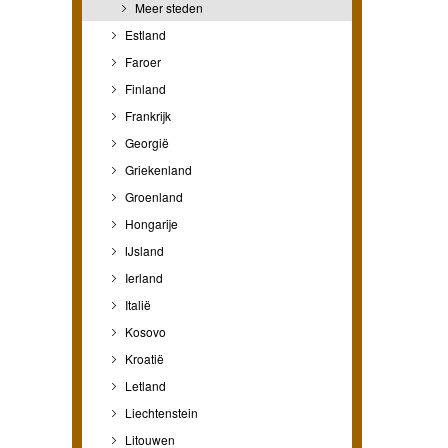
Meer steden
Estland
Faroer
Finland
Frankrijk
Georgië
Griekenland
Groenland
Hongarije
IJsland
Ierland
Italië
Kosovo
Kroatië
Letland
Liechtenstein
Litouwen