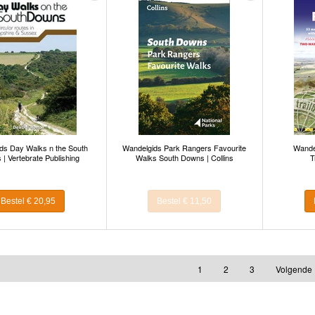
ds Day Walks n the South
Wandelgids Park Rangers Favourite
Wande
| Vertebrate Publishing
Walks South Downs | Collins
T
Bestel € 20,95
Bestel € 11,50
1
2
3
Volgende