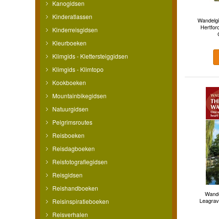
Kanogidsen
Kinderatlassen
Wandelgi
Hertfor
Kinderreisgidsen
Kleurboeken
Klimgids - Klettersteiggidsen
Klimgids - Klimtopo
Kookboeken
Mountainbikegidsen
Natuurgidsen
Pelgrimsroutes
Reisboeken
Reisdagboeken
Reisfotografiegidsen
Reisgidsen
Reishandboeken
Wande
Leagrave
Reisinspiratieboeken
Reisverhalen