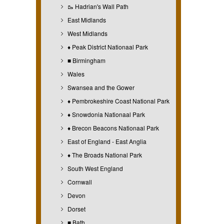
🥾 Hadrian's Wall Path
East Midlands
West Midlands
♦ Peak District Nationaal Park
■ Birmingham
Wales
Swansea and the Gower
♦ Pembrokeshire Coast National Park
♦ Snowdonia Nationaal Park
♦ Brecon Beacons Nationaal Park
East of England - East Anglia
♦ The Broads National Park
South West England
Cornwall
Devon
Dorset
■ Bath