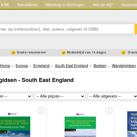
L & BE
Nieuwsbrief
Webshop in Groningen
Wie zijn wij?
Vacature
Gratis retourneren
Bedenktijd van 14 dagen
Gratis
Home
Europa
Engeland
South East England
Boeken
Wandelgidsen
idsen - South East England