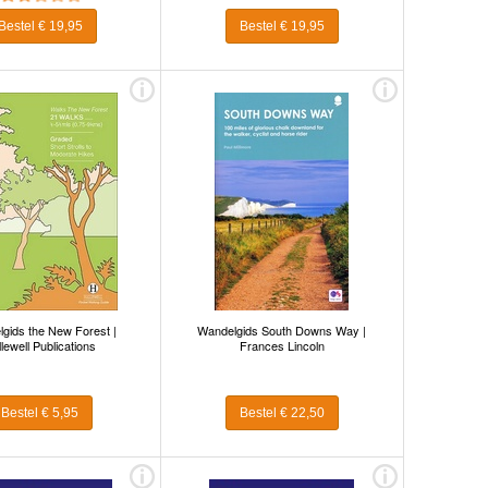
Bestel € 19,95
Bestel € 19,95
gids the New Forest |
Wandelgids South Downs Way |
lewell Publications
Frances Lincoln
Bestel € 5,95
Bestel € 22,50