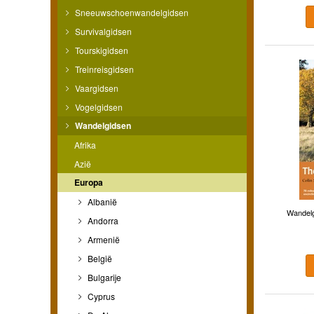
Sneeuwschoenwandelgidsen
Survivalgidsen
Tourskigidsen
Treinreisgidsen
Vaargidsen
Vogelgidsen
Wandelgidsen
Afrika
Azië
Europa
Albanië
Wandelg
Andorra
Armenië
België
Bulgarije
Cyprus