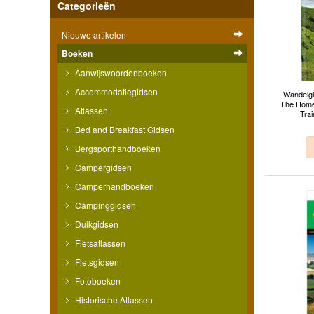
Categorieën
Nieuwe artikelen
Boeken
Aanwijswoordenboeken
Accommodatiegidsen
Wandelgi
The Home
Atlassen
Tra
Bed and Breakfast Gidsen
Bergsporthandboeken
Campergidsen
Camperhandboeken
Campinggidsen
Duikgidsen
Fietsatlassen
Fietsgidsen
Fotoboeken
Historische Atlassen