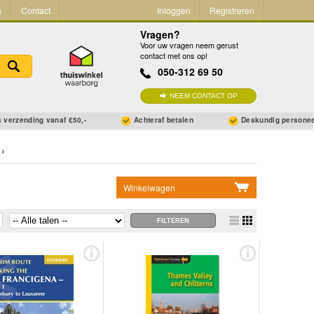
s
Contact
Inloggen
Registreren
Vragen?
Voor uw vragen neem gerust
contact met ons op!
050-312 69 50
NEEM CONTACT OP
 verzending vanaf €50,-
Achteraf betalen
Deskundig persone
Winkelwagen
Geen items in winkelwagen
Ga naar winkelwagen