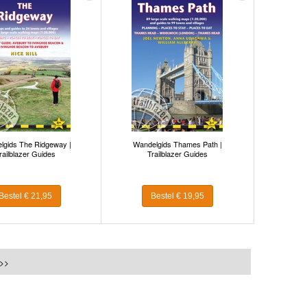
lgids The Ridgeway |
Wandelgids Thames Path |
railblazer Guides
Trailblazer Guides
Bestel € 21,95
Bestel € 19,95
 >>