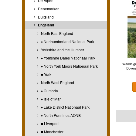
De Alpen
Denemarken
Duitsland
Engeland
North East England
♦ Northumberland National Park
Yorkshire and the Humber
♦ Yorkshire Dales Nationaal Park
Wandelgi
♦ North York Moors Nationaal Park
Downs 
■ York
North West England
♦ Cumbria
♦ Isle of Man
♦ Lake District Nationaal Park
♦ North Pennines AONB
■ Liverpool
■ Manchester