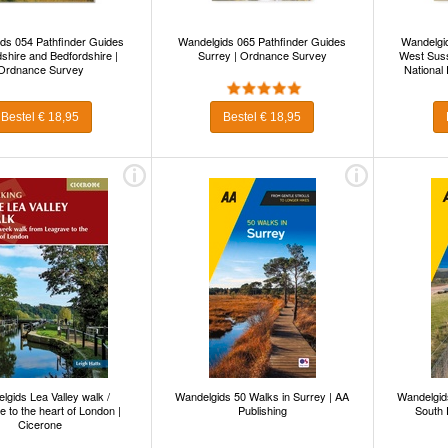
ds 054 Pathfinder Guides
Wandelgids 065 Pathfinder Guides
Wandelgid
dshire and Bedfordshire |
Surrey | Ordnance Survey
West Sus
Ordnance Survey
National
Bestel € 18,95
Bestel € 18,95
lgids Lea Valley walk /
Wandelgids 50 Walks in Surrey | AA
Wandelgid
 to the heart of London |
Publishing
South 
Cicerone