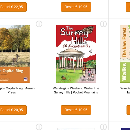
Bestel € 22,95
Bestel € 19,95
ids Capital Ring | Aurum
Wandelgids Weekend Walks The
Wandel
Press
Surrey Hills | Pocket Mountains
Hal
Bestel € 20,95
Bestel € 10,95