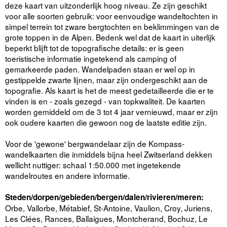
deze kaart van uitzonderlijk hoog niveau. Ze zijn geschikt
voor alle soorten gebruik: voor eenvoudige wandeltochten in
simpel terrein tot zware bergtochten en beklimmingen van de
grote toppen in de Alpen. Bedenk wel dat de kaart in uiterlijk
beperkt blijft tot de topografische details: er is geen
toeristische informatie ingetekend als camping of
gemarkeerde paden. Wandelpaden staan er wel op in
gestippelde zwarte lijnen, maar zijn ondergeschikt aan de
topografie. Als kaart is het de meest gedetailleerde die er te
vinden is en - zoals gezegd - van topkwaliteit. De kaarten
worden gemiddeld om de 3 tot 4 jaar vernieuwd, maar er zijn
ook oudere kaarten die gewoon nog de laatste editie zijn.
Voor de 'gewone' bergwandelaar zijn de Kompass-
wandelkaarten die inmiddels bijna heel Zwitserland dekken
wellicht nuttiger: schaal 1:50.000 met ingetekende
wandelroutes en andere informatie.
Steden/dorpen/gebieden/bergen/dalen/rivieren/meren:
Orbe, Vallorbe, Métabief, St-Antoine, Vaulion, Croy, Juriens,
Les Clées, Rances, Ballaigues, Montcherand, Bochuz, Le