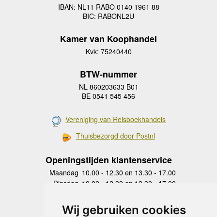
IBAN: NL11 RABO 0140 1961 88
BIC: RABONL2U
Kamer van Koophandel
Kvk: 75240440
BTW-nummer
NL 860203633 B01
BE 0541 545 456
Vereniging van Reisboekhandels
Thuisbezorgd door Postnl
Openingstijden klantenservice
Maandag
10.00 - 12.30 en 13.30 - 17.00
Dinsdag
10.00 - 12.30 en 13.30 - 17.00
Woensdag
10.00 - 12.30 en 13.30 - 17.00
Donderdag
10.00 - 12.30 en 13.30 - 17.00
Wij gebruiken cookies
Vrijdag
10.00 - 12.30 en 13.30 - 17.00