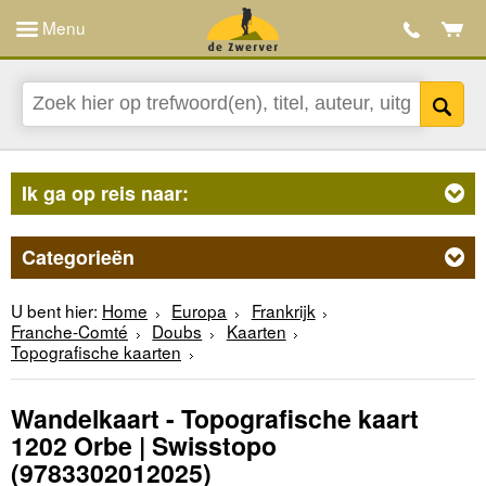
Menu
Ik ga op reis naar:
Categorieën
U bent hier:
Home
Europa
Frankrijk
Franche-Comté
Doubs
Kaarten
Topografische kaarten
Wandelkaart - Topografische kaart
1202 Orbe | Swisstopo
(9783302012025)