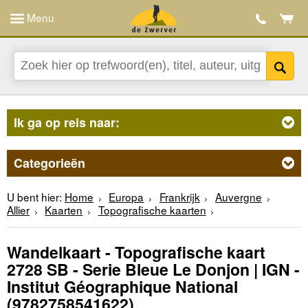
Menu
Ik ga op reis naar:
Categorieën
U bent hier:
Home
Europa
Frankrijk
Auvergne
Allier
Kaarten
Topografische kaarten
Wandelkaart - Topografische kaart
2728 SB - Serie Bleue Le Donjon | IGN -
Institut Géographique National
(9782758541622)