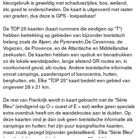
kleurgebruik is geweldig met schaduwzijdes, bos, weiland,
etc goed te onderscheiden. De kaart is uitgevoerd met raster
van graden, dus deze is GPS - toepasbaar!
De TOP 25 kaarten (kaart nummers die eindigen op "T")
hebben betrekking op gebieden van bijzonder toeristisch
belang zoals de Alpen, de Pyreneeën,De Cevennes, de
Vogezen, de Provence, en de Atlantische en Middellandse
zeekusten. De kaarten hebben een opdruk en benadrukken
zo de lokale wandelpaden, lange afstand GR routes en, in
voorkomend geval, ski routes. Andere toeristische informatie
omvat campings, paardensport of kanocentra, hutten,
berghutten, etc. Elke "TOP 25" kaart bedekt een gebied van
ongeveer 28 x 21 km.
De rest van Frankrijk wordt in kaart gebracht met de "Série
Bleu" (eindigend op O = ouest of E = est) welke geen speciale
extra overdruk heeft om de wandelroutes aan te duiden. Op
deze kaarten vind je dan ook geen toeristische informatie als
campings en hutten; het zijn puur topografische kaarten,
maar zoals gezegd bijzonder gedetailleerd. Elke "Série Bleu"