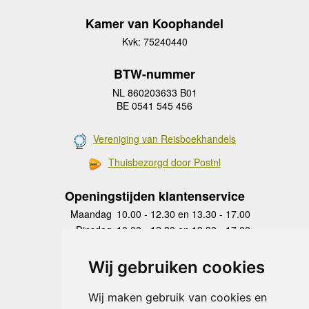
Kamer van Koophandel
Kvk: 75240440
BTW-nummer
NL 860203633 B01
BE 0541 545 456
Vereniging van Reisboekhandels
Thuisbezorgd door Postnl
Openingstijden klantenservice
Maandag
10.00 - 12.30 en 13.30 - 17.00
Dinsdag
10.00 - 12.30 en 13.30 - 17.00
Woensdag
10.00 - 12.30 en 13.30 - 17.00
Donderdag
10.00 - 12.30 en 13.30 - 17.00
Wij gebruiken cookies
Vrijdag
10.00 - 12.30 en 13.30 - 17.00
Zaterdag
gesloten
Wij maken gebruik van cookies en
Zondag
gesloten