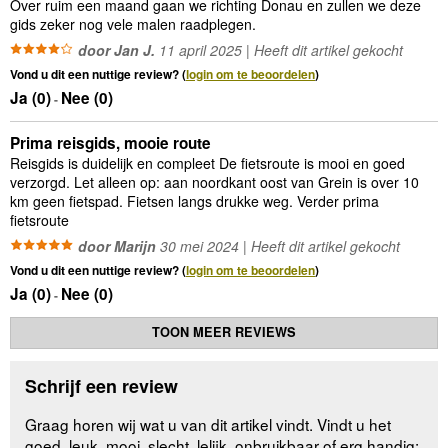
Over ruim een maand gaan we richting Donau en zullen we deze
gids zeker nog vele malen raadplegen.
door Jan J.
11 april 2025 | Heeft dit artikel gekocht
Vond u dit een nuttige review? (
login om te beoordelen
)
Ja (
0
)
Nee (
0
)
-
Prima reisgids, mooie route
Reisgids is duidelijk en compleet De fietsroute is mooi en goed
verzorgd. Let alleen op: aan noordkant oost van Grein is over 10
km geen fietspad. Fietsen langs drukke weg. Verder prima
fietsroute
door Marijn
30 mei 2024 | Heeft dit artikel gekocht
Vond u dit een nuttige review? (
login om te beoordelen
)
Ja (
0
)
Nee (
0
)
-
TOON MEER REVIEWS
Schrijf een review
Graag horen wij wat u van dit artikel vindt. Vindt u het
goed, leuk, mooi, slecht, lelijk, onbruikbaar of erg handig: