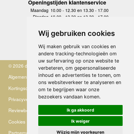
Openingstijden klantenservice
Maandag
10.00 - 12.30 en 13.30 - 17.00
Dinsdag
10.00 - 12.30 en 13.30 - 17.00
Woensdag
10.00 - 12.30 en 13.30 - 17.00
Donderdag
10.00 - 12.30 en 13.30 - 17.00
Wij gebruiken cookies
Vrijdag
10.00 - 12.30 en 13.30 - 17.00
Zaterdag
gesloten
Wij maken gebruik van cookies en
Zondag
gesloten
andere tracking-technologieën om
uw surfervaring op onze website te
© 2026 de Zwerver
verbeteren, om gepersonaliseerde
inhoud en advertenties te tonen, om
Algemene Voorwaarden
ons websiteverkeer te analyseren en
Kortingscode
om te begrijpen waar onze
bezoekers vandaan komen.
Privacyverklaring
Reviewbeleid
Ik ga akkoord
Cookies
Ik weiger
Partnerprogramma
Wijzig mijn voorkeuren