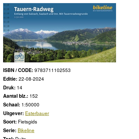
9783711102553
ISBN / CODE:
22-08-2024
Editie:
14
Druk:
152
Aantal blz.:
1:50000
Schaal:
Esterbauer
Uitgever:
Fietsgids
Soort:
Bikeline
Serie:
Duits
Taal: