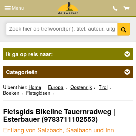
Menu
Ik ga op reis naar:
Categorieën
U bent hier:
Home
Europa
Oostenrijk
Tirol
Boeken
Fietsgidsen
Fietsgids Bikeline Tauernradweg |
Esterbauer
(9783711102553)
Entlang von Salzbach, Saalbach und Inn