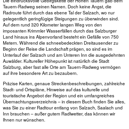
Die eindrucksvolle Gebirgskette der Hohen Tauern gab dem
Tauern-Radweg seinen Namen. Doch keine Angst, die
Radroute führt durch das ebene Tal der Salzach, wo nur
gelegentlich geringfügige Steigungen zu überwinden sind.
Auf dem rund 320 Kilometer langen Weg von den
imposanten Krimmler Wasserfällen durch das Salzburger
Land hinaus ins Alpenvorland besteht ein Gefälle von 750
Metern. Während die schneebedeckten Dreitausender zu
Beginn der Reise die Landschaft prägen, so sind es im
Unterlauf der Salzach und am Unteren Inn die ausgedehnten
Auwälder. Kultureller Höhepunkt ist natürlich die Stadt
Salzburg, aber fast alle Orte am Tauern-Radweg vermögen
auf ihre besondere Art zu bezaubern.
Präzise Karten, genaue Streckenbeschreibungen, zahlreiche
Stadt- und Ortspläne, Hinweise auf das kulturelle und
touristische Angebot der Region und ein umfangreiches
Übernachtungsverzeichnis – in diesem Buch finden Sie alles,
was Sie zu einer Radtour entlang von Salzach, Saalach und
Inn brauchen – außer gutem Radlwetter, das können wir
Ihnen nur wünschen.