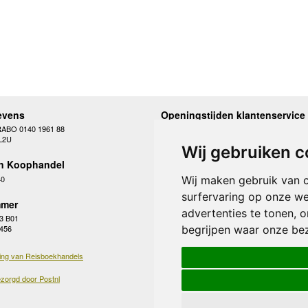
evens
Openingstijden klantenservice
RABO 0140 1961 88
Maandag
10.00 - 12.30 en 13
L2U
Dinsdag
10.00 - 12.30 en 13
Wij gebruiken c
Woensdag
10.00 - 12.30 en 13
n Koophandel
Donderdag
10.00 - 12.30 en 13
Vrijdag
10.00 - 12.30 en 13
40
Wij maken gebruik van 
Zaterdag
gesloten
surfervaring op onze we
Zondag
gesloten
mer
advertenties te tonen, 
3 B01
begrijpen waar onze be
 456
ing van Reisboekhandels
zorgd door Postnl