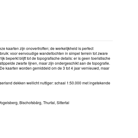
e kaarten zijn onovertroffen; de werkelijkheid is perfect
ebruik: voor eenvoudige wandeltochten in simpel terrein tot zware
 beperkt blijft tot de topografische details: er is geen toeristische
ppelde zwarte lijnen, maar zijn ondergeschikt aan de topografie.
it. De kaarten worden gemiddeld om de 3 tot 4 jaar vernieuwd, maar
erland dekken wellicht nuttiger: schaal 1:50.000 met ingetekende
ogelsberg, Bischofsbärg, Thurtal, Sittertal