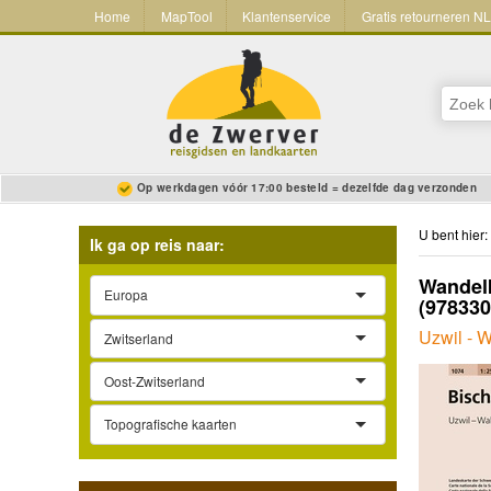
Home
MapTool
Klantenservice
Gratis retourneren N
Op werkdagen vóór 17:00 besteld = dezelfde dag verzonden
U bent hier:
Ik ga op reis naar:
Wandelk
Europa
(97833
Uzwil - W
Zwitserland
Oost-Zwitserland
Topografische kaarten