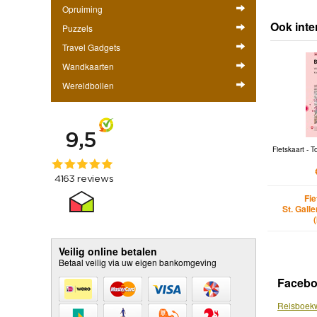
Opruiming
Ook inte
Puzzels
Travel Gadgets
Wandkaarten
Wereldbollen
Fietskaart - 
Fi
St. Galle
Veilig online betalen
Betaal veilig via uw eigen bankomgeving
Faceb
Reisboekw