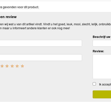
s gevonden voor dit product.
een review
n wij wat u van dit artikel vindt. Vindt u het goed, leuk, mooi, slecht, lelijk, onbruikb
n maar u informeert andere klanten er ook nog mee!
Beschrijf uw 
Review:
☆
☆
☆
☆
☆
Ik accep