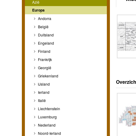
Azië
Europa
Andorra
België
Duitsland
Engeland
Finland
Frankrijk
Georgië
Griekenland
Overzich
IJsland
Ierland
Italië
Liechtenstein
Luxemburg
Nederland
Noord-Ierland