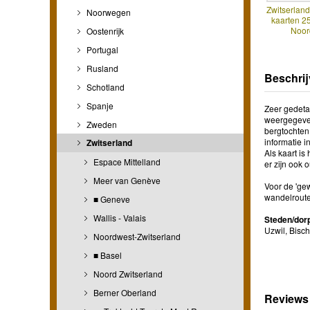
Zwitserland
Noorwegen
kaarten 2
Noor
Oostenrijk
Portugal
Rusland
Beschrij
Schotland
Spanje
Zeer gedetai
weergegeven 
Zweden
bergtochten 
informatie 
Zwitserland
Als kaart is
Espace Mittelland
er zijn ook 
Meer van Genève
Voor de 'ge
wandelroute
■ Geneve
Wallis - Valais
Steden/dorp
Uzwil, Bisch
Noordwest-Zwitserland
■ Basel
Noord Zwitserland
Berner Oberland
Reviews