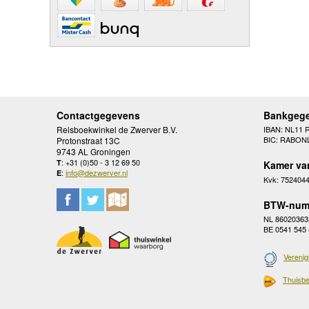
Contactgegevens
Bankgeg
Reisboekwinkel de Zwerver B.V.
IBAN: NL11 
BIC: RABON
Protonstraat 13C
9743 AL Groningen
: +31 (0)50 - 3 12 69 50
T
Kamer va
:
info@dezwerver.nl
E
Kvk: 752404
BTW-num
NL 86020363
BE 0541 545
Verenig
Thuisbe