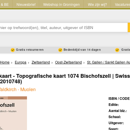
L & BE
Nieuwsbrief
Webshop in Groningen
Wie zijn wij?
Vacature
Gratis retourneren
Bedenktijd van 14 dagen
Gratis
Home
Europa
Zwitserland
Oost-Zwitserland
St. Gallen / Sankt Gallen (
aart - Topografische kaart 1074 Bischofszell | Swis
02010748)
aldkirch - Muolen
ISBN / CODE
Editie:
Aantal blz.:
Schaal:
Uitgever:
Soort: