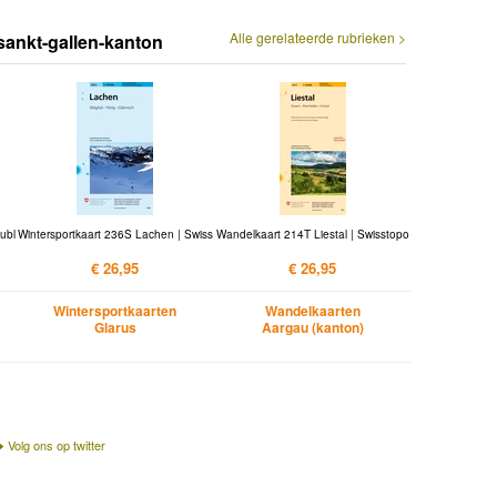
Alle gerelateerde rubrieken >
-sankt-gallen-kanton
ubl
Wintersportkaart 236S Lachen | Swiss
Wandelkaart 214T Liestal | Swisstopo
€ 26,95
€ 26,95
Wintersportkaarten
Wandelkaarten
Glarus
Aargau (kanton)
Volg ons op twitter