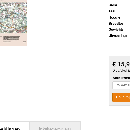
Serie:
Taal:
Hoogte:
Breedte:
Gewicht:
Uitvoering:
€
15,
Dit artikel i
Weer leverb
Houd mij
eeldingen
Inkijkexemplaar