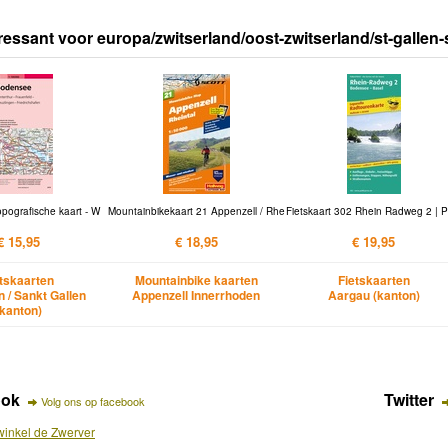
ressant voor europa/zwitserland/oost-zwitserland/st-gallen
Topografische kaart - W
Mountainbikekaart 21 Appenzell / Rhe
Fietskaart 302 Rhein Radweg 2 | P
€ 15,95
€ 18,95
€ 19,95
etskaarten
Mountainbike kaarten
Fietskaarten
n / Sankt Gallen
Appenzell Innerrhoden
Aargau (kanton)
(kanton)
ook
Twitter
Volg ons op facebook
inkel de Zwerver