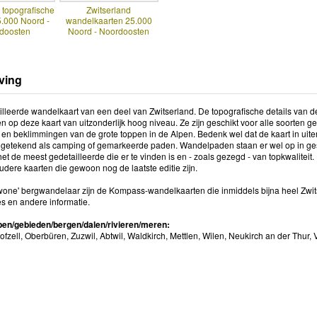
 topografische
Zwitserland
5.000 Noord -
wandelkaarten 25.000
doosten
Noord - Noordoosten
ving
lleerde wandelkaart van een deel van Zwitserland. De topografische details van dez
op deze kaart van uitzonderlijk hoog niveau. Ze zijn geschikt voor alle soorten g
en beklimmingen van de grote toppen in de Alpen. Bedenk wel dat de kaart in uiterlijk
ingetekend als camping of gemarkeerde paden. Wandelpaden staan er wel op in gesti
 het de meest gedetailleerde die er te vinden is en - zoals gezegd - van topkwalite
oudere kaarten die gewoon nog de laatste editie zijn.
wone' bergwandelaar zijn de Kompass-wandelkaarten die inmiddels bijna heel Zwits
s en andere informatie.
en/gebieden/bergen/dalen/rivieren/meren:
ofzell, Oberbüren, Zuzwil, Abtwil, Waldkirch, Mettlen, Wilen, Neukirch an der Thur, V