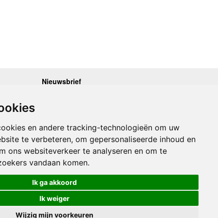
Nieuwsbrief
.30 - 17.00
Op de hoogte blijven van nieuwe reisgidsen,
travelgadgets en kaarten? Geef u op voor onze
.30 - 17.00
ookies
nieuwsbrief. U ontvangt de nieuwsbrief 1x per maand.
.30 - 17.00
.30 - 17.00
Bekijk hier onze laatste nieuwsbrief:
.30 - 17.00
cookies en andere tracking-technologieën om uw
Onze laatste Nieuwsbrief
bsite te verbeteren, om gepersonaliseerde inhoud en
om ons websiteverkeer te analyseren en om te
Inschrijven
zoekers vandaan komen.
Ik ga akkoord
Ik weiger
Wijzig mijn voorkeuren