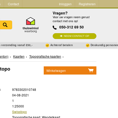
s
Contact
Inloggen
Registreren
Vragen?
Voor uw vragen neem gerust
contact met ons op!
050-312 69 50
NEEM CONTACT OP
 verzending vanaf €50,-
Achteraf betalen
Deskundig persone
kanton)
Kaarten
Topografische kaarten
stopo
Winkelwagen
Geen items in winkelwagen
Ga naar winkelwagen
:
9783302010748
04-08-2021
1
1:25000
Swisstopo
Topografische kaart, Wandelkaart