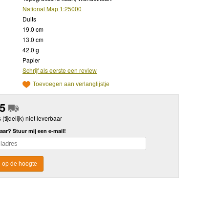
National Map 1:25000
Duits
19.0 cm
13.0 cm
42.0 g
Papier
Schrijf als eerste een review
Toevoegen aan verlanglijstje
95
s (tijdelijk) niet leverbaar
aar? Stuur mij een e-mail!
 op de hoogte