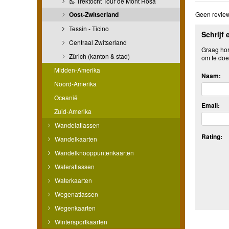
🥾 Trektocht Tour de Mont Rosa
Oost-Zwitserland
Geen review
Tessin - Ticino
Schrijf 
Centraal Zwitserland
Graag hore
Zürich (kanton & stad)
om te doe
Midden-Amerika
Naam:
Noord-Amerika
Oceanië
Email:
Zuid-Amerika
Wandelatlassen
Rating:
Wandelkaarten
Wandelknooppuntenkaarten
Wateratlassen
Waterkaarten
Wegenatlassen
Wegenkaarten
Wintersportkaarten