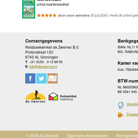
prima kaartenaanbod
door yvon werniers
30 juli 2026 | Heeft dit artikel ge
Contactgegevens
Bankgeg
Reisboekwinkel de Zwerver B.V.
IBAN: NL11 
BIC: RABON
Protonstraat 13C
9743 AL Groningen
: +31 (0)50 - 3 12 69 50
T
Kamer va
:
info@dezwerver.nl
E
Kvk: 752404
BTW-num
NL 86020363
BE 0541 545
Verenig
Thuisbe
© 2026 de Zwerver
Algemene Voorwaarden
Kortingscod