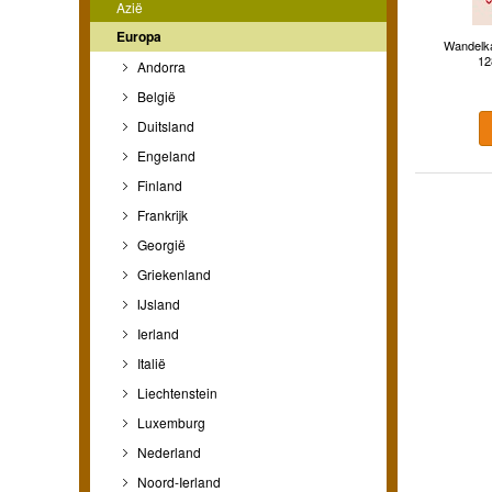
Azië
Europa
Wandelka
12
Andorra
België
Duitsland
Engeland
Finland
Frankrijk
Georgië
Griekenland
IJsland
Ierland
Italië
Liechtenstein
Luxemburg
Nederland
Noord-Ierland