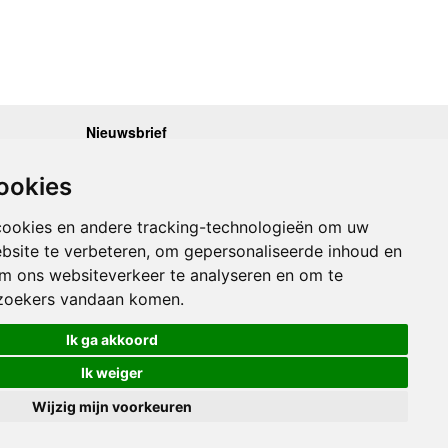
Nieuwsbrief
.30 - 17.00
Op de hoogte blijven van nieuwe reisgidsen,
travelgadgets en kaarten? Geef u op voor onze
.30 - 17.00
ookies
nieuwsbrief. U ontvangt de nieuwsbrief 1x per maand.
.30 - 17.00
.30 - 17.00
Bekijk hier onze laatste nieuwsbrief:
.30 - 17.00
cookies en andere tracking-technologieën om uw
Onze laatste Nieuwsbrief
bsite te verbeteren, om gepersonaliseerde inhoud en
om ons websiteverkeer te analyseren en om te
Inschrijven
zoekers vandaan komen.
Ik ga akkoord
Ik weiger
Wijzig mijn voorkeuren
Links