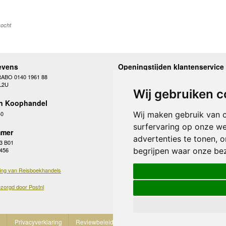
kocht
evens
Openingstijden klantenservice
RABO 0140 1961 88
Maandag
10.00 - 12.30 en 13
L2U
Dinsdag
10.00 - 12.30 en 13
Wij gebruiken c
Woensdag
10.00 - 12.30 en 13
n Koophandel
Donderdag
10.00 - 12.30 en 13
Vrijdag
10.00 - 12.30 en 13
40
Wij maken gebruik van 
Zaterdag
gesloten
surfervaring op onze we
Zondag
gesloten
mer
advertenties te tonen, 
3 B01
begrijpen waar onze be
 456
ing van Reisboekhandels
zorgd door Postnl
e
Privacyverklaring
Reviewbeleid
Cookies
Partnerprogramma