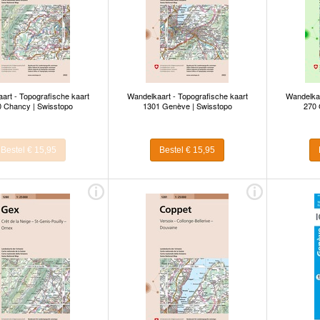
art - Topografische kaart
Wandelkaart - Topografische kaart
Wandelkaa
 Chancy | Swisstopo
1301 Genève | Swisstopo
270 
Bestel € 15,95
Bestel € 15,95