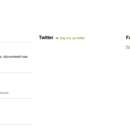
Twitter
F
Volg ons op twitter
Re
s, bijvoorbeeld naar
gekocht