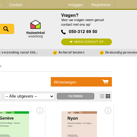
s
Contact
Inloggen
Registreren
Vragen?
Voor uw vragen neem gerust
contact met ons op!
050-312 69 50
NEEM CONTACT OP
 verzending vanaf €50,-
Achteraf betalen
Deskundig persone
Winkelwagen
Geen items in winkelwagen
Ga naar winkelwagen