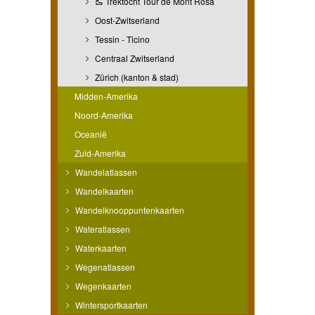
🥾 Trektocht Tour de Mont Rosa
Oost-Zwitserland
Tessin - Ticino
Centraal Zwitserland
Zürich (kanton & stad)
Midden-Amerika
Noord-Amerika
Oceanië
Zuid-Amerika
Wandelatlassen
Wandelkaarten
Wandelknooppuntenkaarten
Wateratlassen
Waterkaarten
Wegenatlassen
Wegenkaarten
Wintersportkaarten