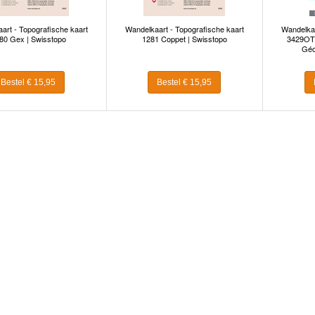
art - Topografische kaart
Wandelkaart - Topografische kaart
Wandelkaa
80 Gex | Swisstopo
1281 Coppet | Swisstopo
3429OT 
Géo
Bestel € 15,95
Bestel € 15,95