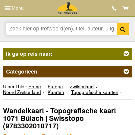
Menu
Ik ga op reis naar:
Categorieën
U bent hier:
Home
Europa
Zwitserland
Noord Zwitserland
Kaarten
Topografische kaarten
Wandelkaart - Topografische kaart
1071 Bülach | Swisstopo
(9783302010717)