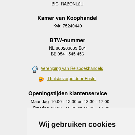
BIC: RABONL2U
Kamer van Koophandel
Kvk: 75240440
BTW-nummer
NL 860203633 B01
BE 0541 545 456
Vereniging van Reisboekhandels
Thuisbezorgd door Postnl
Openingstijden klantenservice
Maandag
10.00 - 12.30 en 13.30 - 17.00
Dinsdag
10.00 - 12.30 en 13.30 - 17.00
Woensdag
10.00 - 12.30 en 13.30 - 17.00
Donderdag
10.00 - 12.30 en 13.30 - 17.00
Wij gebruiken cookies
Vrijdag
10.00 - 12.30 en 13.30 - 17.00
Zaterdag
gesloten