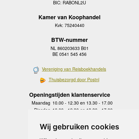
BIC: RABONL2U
Kamer van Koophandel
Kvk: 75240440
BTW-nummer
NL 860203633 B01
BE 0541 545 456
Vereniging van Reisboekhandels
Thuisbezorgd door Postnl
Openingstijden klantenservice
Maandag
10.00 - 12.30 en 13.30 - 17.00
Dinsdag
10.00 - 12.30 en 13.30 - 17.00
Woensdag
10.00 - 12.30 en 13.30 - 17.00
Donderdag
10.00 - 12.30 en 13.30 - 17.00
Wij gebruiken cookies
Vrijdag
10.00 - 12.30 en 13.30 - 17.00
Zaterdag
gesloten