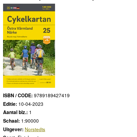
9789189427419
ISBN / CODE:
10-04-2023
Editie:
1
Aantal blz.:
1:90000
Schaal:
Norstedts
Uitgever: