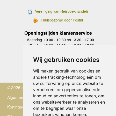
Vereniging van Reisboekhandels
Thuisbezorgd door Postnl
Openingstijden klantenservice
Maandag
10.00 - 12.30 en 13.30 - 17.00
Dinsdag
10.00 - 12.30 en 13.30 - 17.00
Woensdag
10.00 - 12.30 en 13.30 - 17.00
Donderdag
10.00 - 12.30 en 13.30 - 17.00
Wij gebruiken cookies
Vrijdag
10.00 - 12.30 en 13.30 - 17.00
Zaterdag
gesloten
Wij maken gebruik van cookies en
Zondag
gesloten
andere tracking-technologieën om
uw surfervaring op onze website te
© 2026 de Zwerver
verbeteren, om gepersonaliseerde
inhoud en advertenties te tonen, om
Algemene Voorwaarden
ons websiteverkeer te analyseren en
Kortingscode
om te begrijpen waar onze
bezoekers vandaan komen.