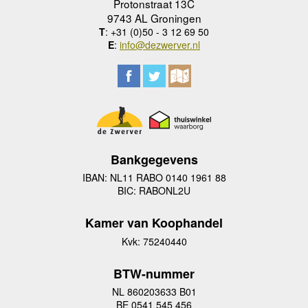
Protonstraat 13C
9743 AL Groningen
T
: +31 (0)50 - 3 12 69 50
E
:
info@dezwerver.nl
Bankgegevens
IBAN: NL11 RABO 0140 1961 88
BIC: RABONL2U
Kamer van Koophandel
Kvk: 75240440
BTW-nummer
NL 860203633 B01
BE 0541 545 456